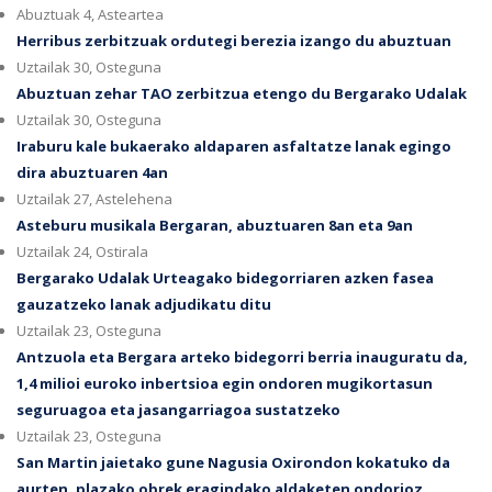
Abuztuak 4, Asteartea
Herribus zerbitzuak ordutegi berezia izango du abuztuan
Uztailak 30, Osteguna
Abuztuan zehar TAO zerbitzua etengo du Bergarako Udalak
Uztailak 30, Osteguna
Iraburu kale bukaerako aldaparen asfaltatze lanak egingo
dira abuztuaren 4an
Uztailak 27, Astelehena
Asteburu musikala Bergaran, abuztuaren 8an eta 9an
Uztailak 24, Ostirala
Bergarako Udalak Urteagako bidegorriaren azken fasea
gauzatzeko lanak adjudikatu ditu
Uztailak 23, Osteguna
Antzuola eta Bergara arteko bidegorri berria inauguratu da,
1,4 milioi euroko inbertsioa egin ondoren mugikortasun
seguruagoa eta jasangarriagoa sustatzeko
Uztailak 23, Osteguna
San Martin jaietako gune Nagusia Oxirondon kokatuko da
aurten, plazako obrek eragindako aldaketen ondorioz