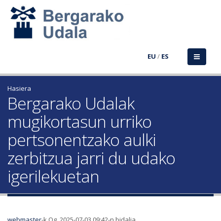
EU
/
ES
Hasiera
Bergarako Udalak
mugikortasun urriko
pertsonentzako aulki
zerbitzua jarri du udako
igerilekuetan
webmaster
-k Og, 2025-07-03 09:42-n bidalia