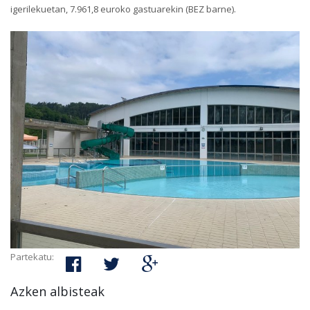
igerilekuetan, 7.961,8 euroko gastuarekin (BEZ barne).
Partekatu:
Azken albisteak