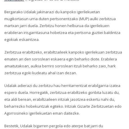
Bergarako Udalak jakinarazi du kanpoko igerilekuetan
mugikortasun urria duten pertsonentzako (MUP) aulki zerbitzua
martxan jarri duela. Zerbitzu honen helburua da igerilekuen
erabileran irisgarritasuna hobetzea eta pertsona guztiei baldintza
egokiak eskaintzea.
Zerbitzua erabiltzeko, erabiltzaileek kanpoko igerilekuan zerbitzua
ematen ari den sorosleari eskaera egin beharko diote. Erabilera
amaitutakoan, aulkia berriro sorosleari itzuli beharko zaio, hark
zerbitzua egoki kudeatu ahal izan dezan.
Udalak adierazi du zerbitzu hau herritarrentzat erabilgarria izatea
espero duela. Horregatik, zerbitzua erabiltzeko gonbita luzatu du,
eta aldi berean, erabiltzaileen iritziak jasotzea eskertu nahi du,
beharrezko hobekuntzak egiteko. Iritziak Gizarte Zerbitzuetan edo
Agorrosineko igerilekuetan eman daitezke.
Bestetik, Udalak bigarren pergola edo aterpe bat jarri du