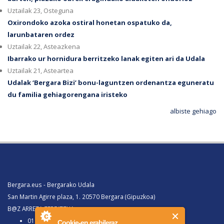
Uztailak 23, Osteguna
Oxirondoko azoka ostiral honetan ospatuko da,
larunbataren ordez
Uztailak 22, Asteazkena
Ibarrako ur hornidura berritzeko lanak egiten ari da Udala
Uztailak 21, Asteartea
Udalak ‘Bergara Bizi’ bonu-laguntzen ordenantza eguneratu
du familia gehiagorengana iristeko
albiste gehiago
Bergara.eus - Bergarako Udala
San Martin Agirre plaza, 1. 20570 Bergara (Gipuzkoa)
B@Z ARRETA ZERBITZUA:
010, Bergaratik deituz gero
Cookie-en erabileraz