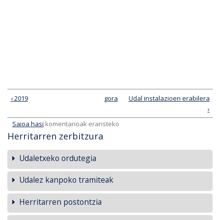
‹ 2019
gora
Udal instalazioen erabilera
›
Saioa hasi
komentarioak eransteko
Herritarren zerbitzura
Udaletxeko ordutegia
Udalez kanpoko tramiteak
Herritarren postontzia