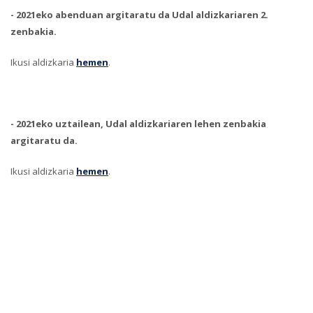
-
2021eko abenduan argitaratu da Udal aldizkariaren 2.
zenbakia.
Ikusi aldizkaria
hemen
.
-
2021eko uztailean, Udal aldizkariaren lehen zenbakia
argitaratu da.
Ikusi aldizkaria
hemen
.