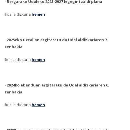
-
Bergarako Udaleko 2023-2027 legegintzaldi plana
Ikusi aldizkaria
hemen
-
2025eko uztailan argitaratu da Udal aldizkariaren 7.
zenbakia.
Ikusi aldizkaria
hemen
-
2024ko abenduan argitaratu da Udal aldizkariaren 6.
zenbakia.
Ikusi aldizkaria
hemen