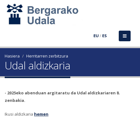
EU
/
ES
Hasiera
Herritarren zerbitzura
Udal aldizkaria
-
2025eko abenduan argitaratu da Udal aldizkariaren 8.
zenbakia.
Ikusi aldizkaria
hemen