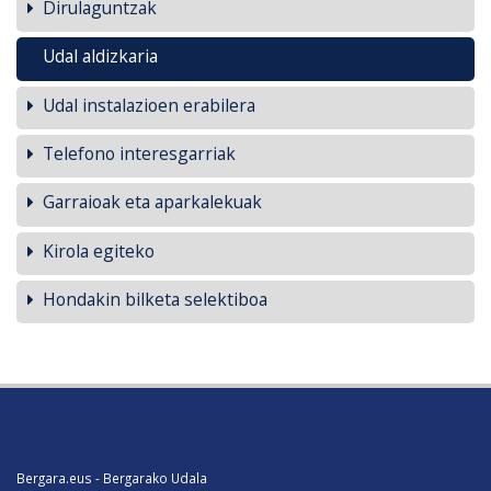
Dirulaguntzak
Udal aldizkaria
Udal instalazioen erabilera
Telefono interesgarriak
Garraioak eta aparkalekuak
Kirola egiteko
Hondakin bilketa selektiboa
Bergara.eus - Bergarako Udala