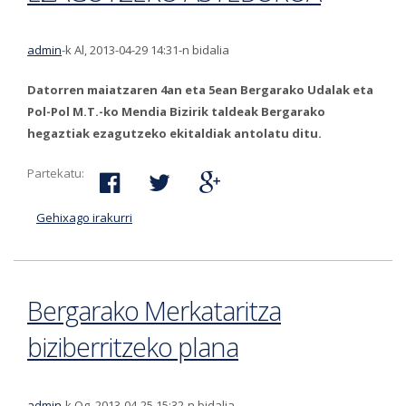
admin
-k Al, 2013-04-29 14:31-n bidalia
Datorren maiatzaren 4an eta 5ean Bergarako Udalak eta
Pol-Pol M.T.-ko Mendia Bizirik taldeak Bergarako
hegaztiak ezagutzeko ekitaldiak antolatu ditu.
Partekatu:
Gehixago irakurri
BERGARAKO HEGAZTIAK EZAGUTZEKO
ASTEBURUA-ri buruz
Bergarako Merkataritza
biziberritzeko plana
admin
-k Og, 2013-04-25 15:32-n bidalia