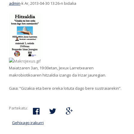
admin
-k Ar, 2013-04-30 13:26-n bidalia
Maiatzaren 3an, 19:00etan, Jexux Larretxearen
makrobiotikoaren hitzaldia izango da Irizar jauregian.
Gaia: “Gizakia eta bere oreka lotuta dago bere sustraiarekin”.
Partekatu:
Gehixago irakurri
HITZALDI MAKROBIOTIKOA BERGARAN-ri buruz