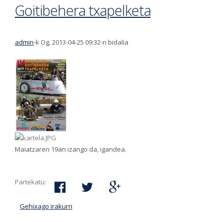
Goitibehera txapelketa
admin
-k Og, 2013-04-25 09:32-n bidalia
Maiatzaren 19an izango da, igandea.
Partekatu:
Gehixago irakurri
Goitibehera txapelketa-ri buruz