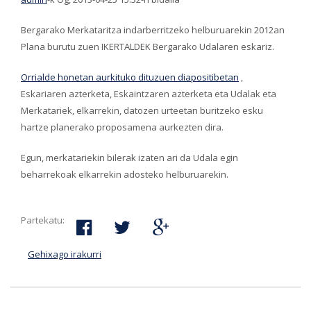
Bergarako Merkataritza indarberritzeko helburuarekin 2012an
Plana burutu zuen IKERTALDEK Bergarako Udalaren eskariz.
Orrialde honetan aurkituko dituzuen diapositibetan
,
Eskariaren azterketa, Eskaintzaren azterketa eta Udalak eta
Merkatariek, elkarrekin, datozen urteetan buritzeko esku
hartze planerako proposamena aurkezten dira.
Egun, merkatariekin bilerak izaten ari da Udala egin
beharrekoak elkarrekin adosteko helburuarekin.
Partekatu:
Gehixago irakurri
Bergarako Merkataritza biziberritzeko plana-ri
buruz