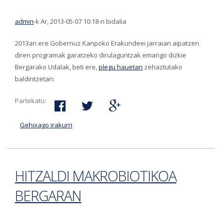
admin
-k Ar, 2013-05-07 10:18-n bidalia
2013an ere Gobernuz Kanpoko Erakundeei jarraian aipatzen
diren programak garatzeko dirulaguntzak emango dizkie
Bergarako Udalak, beti ere,
plegu hauetan
zehaztutako
baldintzetan:
Partekatu:
Gehixago irakurri
Gobernuz Kanpoko Erakunde edo Instituzioei
2013rako dirulaguntzak emateko deialdia-ri
buruz
HITZALDI MAKROBIOTIKOA
BERGARAN