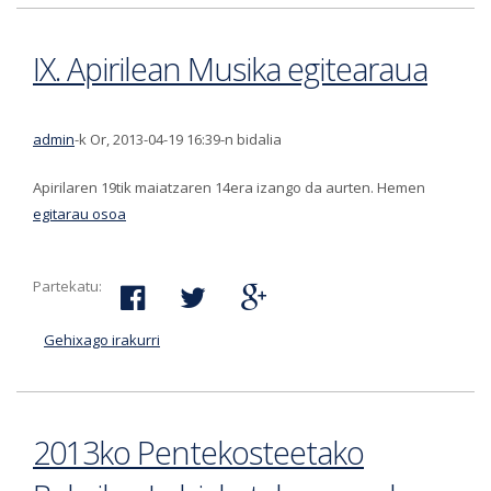
IX. Apirilean Musika egitearaua
admin
-k Or, 2013-04-19 16:39-n bidalia
Apirilaren 19tik maiatzaren 14era izango da aurten. Hemen
egitarau osoa
Partekatu:
Gehixago irakurri
IX. Apirilean Musika egitearaua-ri buruz
2013ko Pentekosteetako