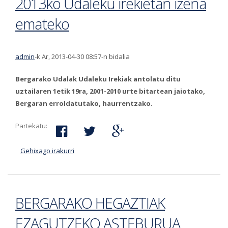
2013ko Udaleku irekietan izena
emateko
admin
-k Ar, 2013-04-30 08:57-n bidalia
Bergarako Udalak Udaleku Irekiak antolatu ditu
uztailaren 1etik 19ra, 2001-2010 urte bitartean jaiotako,
Bergaran erroldatutako, haurrentzako.
Partekatu:
Gehixago irakurri
2013ko Udaleku irekietan izena emateko-ri
buruz
BERGARAKO HEGAZTIAK
EZAGUTZEKO ASTEBURUA