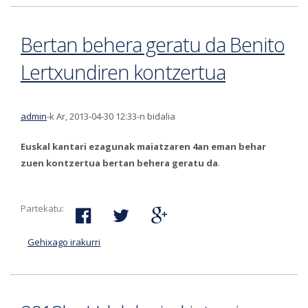
Bertan behera geratu da Benito
Lertxundiren kontzertua
admin
-k Ar, 2013-04-30 12:33-n bidalia
Euskal kantari ezagunak maiatzaren 4an eman behar
zuen kontzertua bertan behera geratu da
.
Partekatu:
Gehixago irakurri
Bertan behera geratu da Benito Lertxundiren
kontzertua-ri buruz