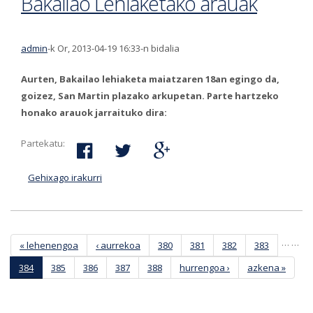
Bakailao Lehiaketako arauak
admin
-k Or, 2013-04-19 16:33-n bidalia
Aurten, Bakailao lehiaketa maiatzaren 18an egingo da,
goizez, San Martin plazako arkupetan. Parte hartzeko
honako arauok jarraituko dira:
Partekatu:
Gehixago irakurri
2013ko Pentekosteetako Bakailao Lehiaketako
arauak-ri buruz
Orriak
…
…
« lehenengoa
‹ aurrekoa
380
381
382
383
384
385
386
387
388
hurrengoa ›
azkena »