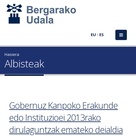
EU
/
ES
Hasiera
Albisteak
Gobernuz Kanpoko Erakunde
edo Instituzioei 2013rako
dirulaguntzak emateko deialdia