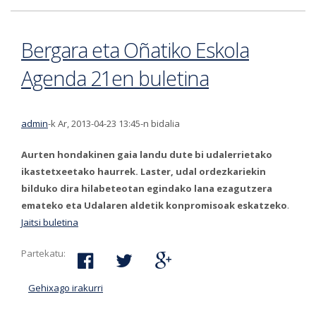
Bergara eta Oñatiko Eskola
Agenda 21en buletina
admin
-k Ar, 2013-04-23 13:45-n bidalia
Aurten hondakinen gaia landu dute bi udalerrietako
ikastetxeetako haurrek. Laster, udal ordezkariekin
bilduko dira hilabeteotan egindako lana ezagutzera
emateko eta Udalaren aldetik konpromisoak eskatzeko
.
Jaitsi buletina
Partekatu:
Gehixago irakurri
Bergara eta Oñatiko Eskola Agenda 21en
buletina-ri buruz