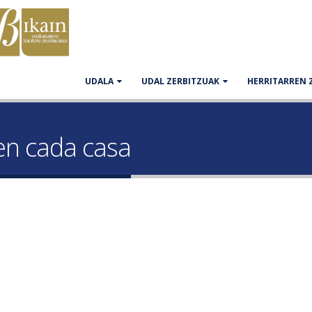
UDALA
UDAL ZERBITZUAK
HERRITARREN 
en cada casa