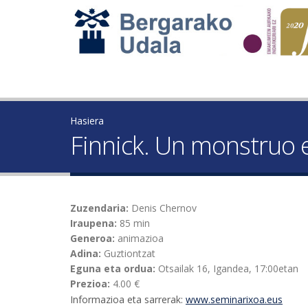
Hasiera
Finnick. Un monstruo 
Zuzendaria:
Denis Chernov
Iraupena:
85 min
Generoa:
animazioa
Adina:
Guztiontzat
Eguna eta ordua:
Otsailak 16, Igandea, 17:00etan
Prezioa:
4.00 €
Informazioa eta sarrerak:
www.seminarixoa.eus