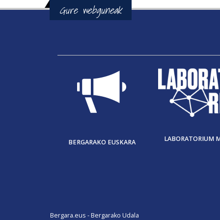
Gure webguneak
LABORATORIUM 
BERGARAKO EUSKARA
Bergara.eus - Bergarako Udala