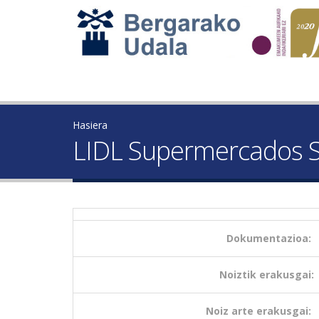
Hasiera
LIDL Supermercados S
Dokumentazioa:
Noiztik erakusgai:
Noiz arte erakusgai: