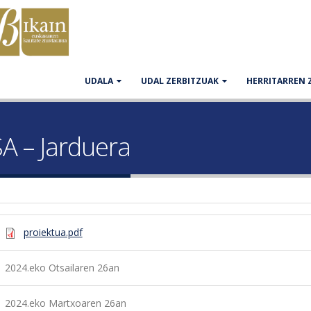
UDALA
UDAL ZERBITZUAK
HERRITARREN 
A – Jarduera
proiektua.pdf
2024.eko Otsailaren 26an
2024.eko Martxoaren 26an