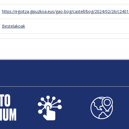
https://egoitza.gipuzkoa.eus/gao-bog/castell/bog/2024/02/26/c2401
Bestelakoak