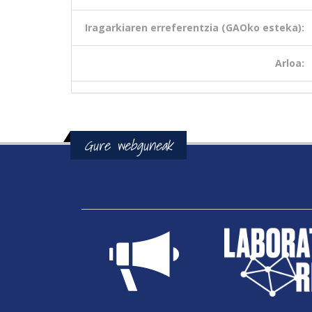
Iragarkiaren erreferentzia (GAOko esteka):
Arloa:
Gure webguneak