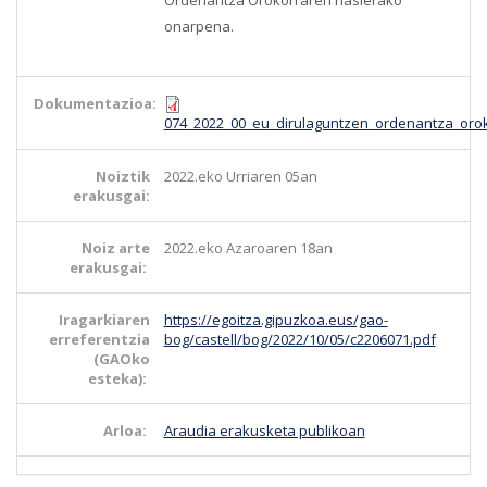
onarpena.
Dokumentazioa:
074_2022_00_eu_dirulaguntzen_ordenantza_orok
Noiztik
2022.eko Urriaren 05an
erakusgai:
Noiz arte
2022.eko Azaroaren 18an
erakusgai:
Iragarkiaren
https://egoitza.gipuzkoa.eus/gao-
erreferentzia
bog/castell/bog/2022/10/05/c2206071.pdf
(GAOko
esteka):
Arloa:
Araudia erakusketa publikoan