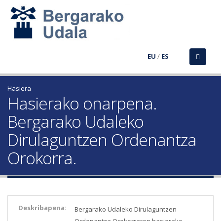
EU
/
ES
Hasiera
Hasierako onarpena.
Bergarako Udaleko
Dirulaguntzen Ordenantza
Orokorra.
Deskribapena:
Bergarako Udaleko Dirulaguntzen
Ordenantza Orokorraren hasierako