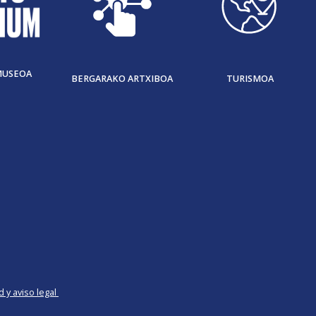
MUSEOA
BERGARAKO ARTXIBOA
TURISMOA
d y aviso legal