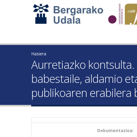
Hasiera
Aurretiazko kontsulta.
babestaile, aldamio e
publikoaren erabilera
Dokumentazioa: