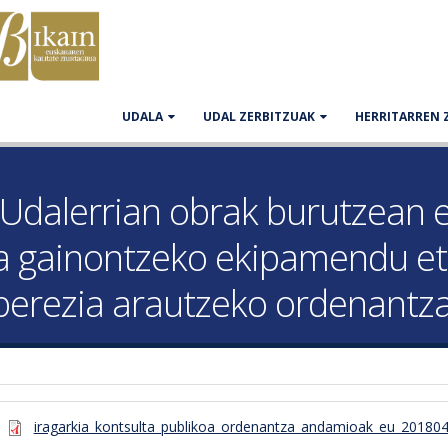
UDALA
UDAL ZERBITZUAK
HERRITARREN 
 Udalerrian obrak burutzean e
ta gainontzeko ekipamendu et
 berezia arautzeko ordenantza
iragarkia_kontsulta_publikoa_ordenantza_andamioak_eu_201804