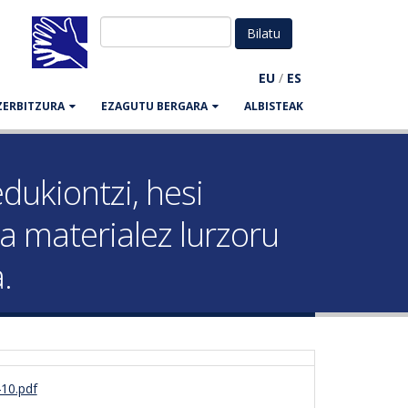
EU
/
ES
ZERBITZURA
EZAGUTU BERGARA
ALBISTEAK
dukiontzi, hesi
a materialez lurzoru
.
10.pdf