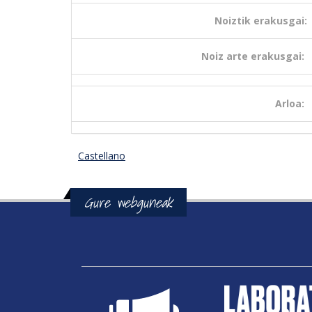
Noiztik erakusgai:
Noiz arte erakusgai:
Arloa:
Castellano
Gure webguneak