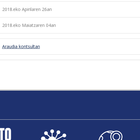
2018.eko Apirilaren 26an
2018.eko Maiatzaren 04an
Araudia kontsultan