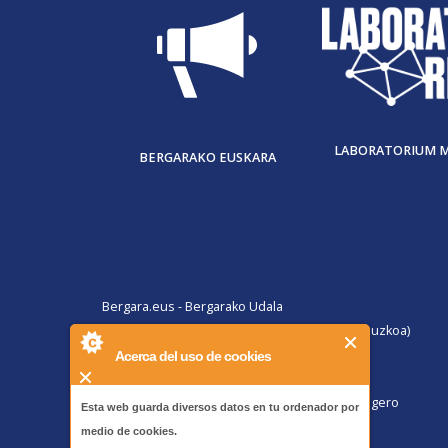
LABORATORIUM 
BERGARAKO EUSKARA
Bergara.eus - Bergarako Udala
San Martin Agirre plaza, 1. 20570 Bergara (Gipuzkoa)
B@Z ARRETA ZERBITZUA:
Acerca del uso de cookies
010, Bergaratik deituz gero
943 77 91 00, Bergaraz kanpotik deituz gero
Esta web guarda diversos datos en tu ordenador por
Faxa 943 77 91 63
medio de cookies.