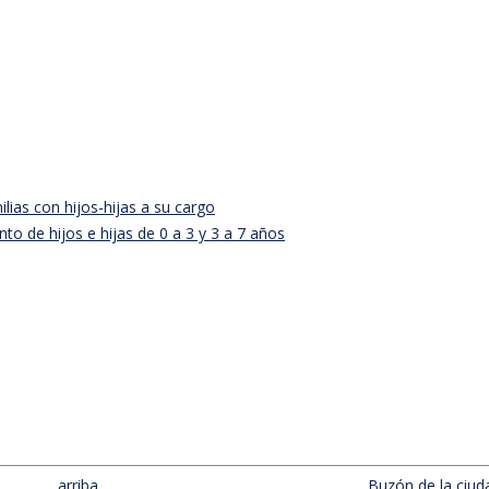
ias con hijos-hijas a su cargo
o de hijos e hijas de 0 a 3 y 3 a 7 años
arriba
Buzón de la ciud