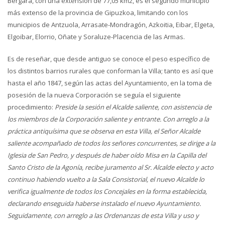
Bergara, con una extensión de 77,05 km2, es el segundo municipio
más extenso de la provincia de Gipuzkoa, limitando con los
municipios de Antzuola, Arrasate-Mondragón, Azkoitia, Eibar, Elgeta,
Elgoibar, Elorrio, Oñate y Soraluze-Placencia de las Armas.
Es de reseñar, que desde antiguo se conoce el peso específico de
los distintos barrios rurales que conforman la Villa; tanto es así que
hasta el año 1847, según las actas del Ayuntamiento, en la toma de
posesión de la nueva Corporación se seguía el siguiente
procedimiento:
Preside la sesión el Alcalde saliente, con asistencia de
los miembros de la Corporación saliente y entrante. Con arreglo a la
práctica antiquísima que se observa en esta Villa, el Señor Alcalde
saliente acompañado de todos los señores concurrentes, se dirige a la
Iglesia de San Pedro, y después de haber oído Misa en la Capilla del
Santo Cristo de la Agonía, recibe juramento al Sr. Alcalde electo y acto
continuo habiendo vuelto a la Sala Consistorial, el nuevo Alcalde lo
verifica igualmente de todos los Concejales en la forma establecida,
declarando enseguida haberse instalado el nuevo Ayuntamiento.
Seguidamente, con arreglo a las Ordenanzas de esta Villa y uso y