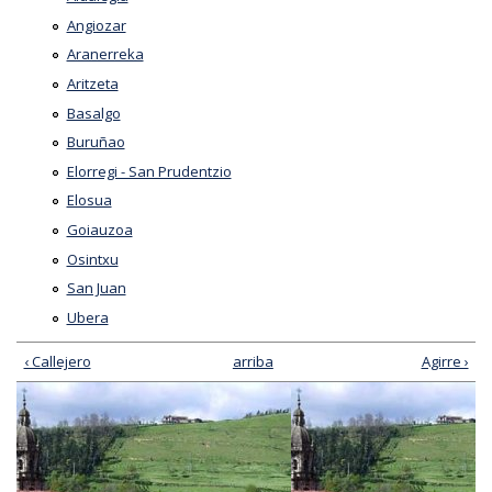
Angiozar
Aranerreka
Aritzeta
Basalgo
Buruñao
Elorregi - San Prudentzio
Elosua
Goiauzoa
Osintxu
San Juan
Ubera
‹ Callejero
arriba
Agirre ›