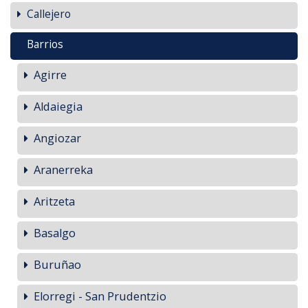
Callejero
Barrios
Agirre
Aldaiegia
Angiozar
Aranerreka
Aritzeta
Basalgo
Buruñao
Elorregi - San Prudentzio