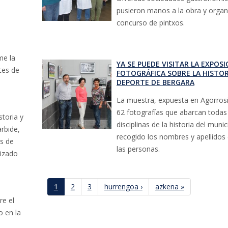
pusieron manos a la obra y organ
concurso de pintxos.
me la
YA SE PUEDE VISITAR LA EXPOSI
tes de
FOTOGRÁFICA SOBRE LA HISTOR
DEPORTE DE BERGARA
La muestra, expuesta en Agorrosi
62 fotografías que abarcan todas
toria y
disciplinas de la historia del munic
rbide,
recogido los nombres y apellidos
as de
las personas.
lizado
Páginas
1
2
3
hurrengoa ›
azkena »
re el
o en la