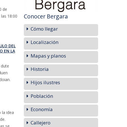
0 de
Conocer Bergara
 las 18:00
Cómo llegar
Localización
ULO DEL
IO EN LA
Mapas y planos
 dute
Historia
duen
doian.
Hijos ilustres
Población
Economía
 la idea
de.
Callejero
as se