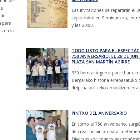
erie de
ra
Las invitaciones se repartirán el 2
 de
septiembre en Seminarixoa, entre
á para
y las 20:00.
s en la
TODO LISTO PARA EL ESPECTÁC
750 ANIVERSARIO, EL 29 DE JUN
PLAZA SAN MARTÍN AGIRRE
330 herritar inguruk parte hartuko
Bergarako historia errepasatuko 
diziplina anitzeko emankizun erral
PINTXO DEL ANIVERSARIO
En torno al 750 aniversario, surgió
de crear un pintxo para la efeméri
Diversas sociedades gastronómic