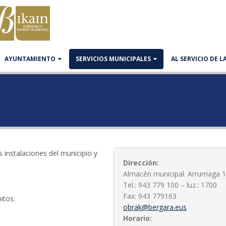
AYUNTAMIENTO
SERVICIOS MUNICIPALES
AL SERVICIO DE 
 instalaciones del municipio y
Dirección:
Almacén municipal. Arrurriaga 
Tel.: 943 779 100 – luz.: 1700
Fax: 943 779163
itos:
obrak@bergara.eus
Horario: