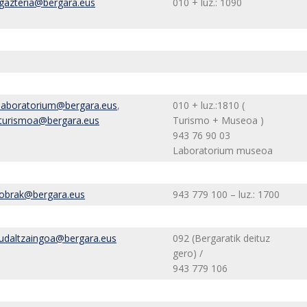
gazteria@bergara.eus
010 + luz.: 1090
laboratorium@bergara.eus
,
010 + luz.:1810 (
turismoa@bergara.eus
Turismo + Museoa )
943 76 90 03
Laboratorium museoa
obrak@bergara.eus
943 779 100 – luz.: 1700
udaltzaingoa@bergara.eus
092 (Bergaratik deituz
gero) /
943 779 106