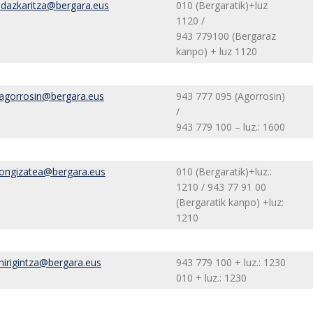
idazkaritza@bergara.eus
010 (Bergaratik)+luz
1120 /
943 779100 (Bergaraz
kanpo) + luz 1120
agorrosin@bergara.eus
943 777 095 (Agorrosin)
/
943 779 100 – luz.: 1600
ongizatea@bergara.eus
010 (Bergaratik)+luz.:
1210 / 943 77 91 00
(Bergaratik kanpo) +luz:
1210
hirigintza@bergara.eus
943 779 100 + luz.: 1230
010 + luz.: 1230