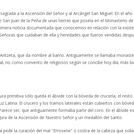
agrada a la Ascensión del Señor y al Arcángel San Miguel. En el año
San Juan de la Peña de unas tierras que poseía en el Monasterio de
 primera noticia documentada que conocemos en relación con la existe
de Señoras que cuidaban de ella y heredades que fueron vendidas desp
o Aritzeta, que da nombre al barrio. Antiguamente se llamaba monaste
ral, no como convento de religiosos según se concibe hoy día; más bi
ura primitiva sólo queda el ábside con la bóveda de crucería, el resto
ruz Latina. El crucero y los tramos laterales están cubiertos con bóve
 Parece ser, que antiguamente formaba parte del coro. En el ábside es
gura de la Ascensión de Nuestro Señor y un medallón del Santo.
 pedir la curación del mal "Errosene" o costra de la cabeza que solía