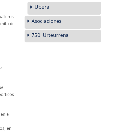
Ubera
balleros
Asociaciones
rmita de
750. Urteurrena
ta
ue
pórticos
en el
os, en