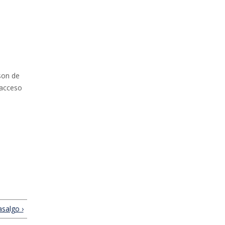
son de
 acceso
salgo ›