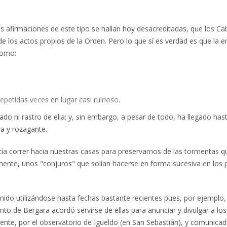
 afirmaciones de este tipo se hallan hoy desacreditadas, que los Ca
 de los actos propios de la Orden. Pero lo que sí es verdad es que la e
como:
petidas veces en lugar casi ruinoso.
do ni rastro de ella; y, sin embargo, a pesar de todo, ha llegado has
va y rozagante.
ía correr hacia nuestras casas para preservarnos de las tormentas q
mente, unos "conjuros" que solían hacerse en forma sucesiva en los 
o utilizándose hasta fechas bastante recientes pues, por ejemplo, 
to de Bergara acordó servirse de ellas para anunciar y divulgar a los
ente, por el observatorio de Igueldo (en San Sebastián), y comunicad