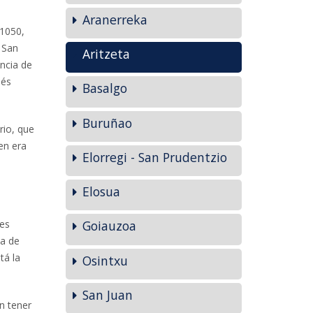
Aranerreka
 1050,
 San
Aritzeta
ncia de
ués
Basalgo
Buruñao
rio, que
en era
Elorregi - San Prudentzio
Elosua
 es
Goiauzoa
da de
tá la
Osintxu
San Juan
n tener