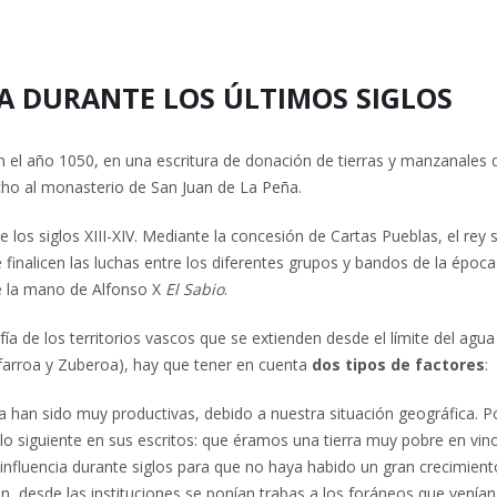
A DURANTE LOS ÚLTIMOS SIGLOS
 el año 1050, en una escritura de donación de tierras y manzanales 
cho al monasterio de San Juan de La Peña.
los siglos XIII-XIV. Mediante la concesión de Cartas Pueblas, el rey s
finalicen las luchas entre los diferentes grupos y bandos de la época
de la mano de Alfonso X
El Sabio
.
ía de los territorios vascos que se extienden desde el límite del agua
farroa y Zuberoa), hay que tener en cuenta
dos tipos de factores
:
a han sido muy productivas, debido a nuestra situación geográfica. P
lo siguiente en sus escritos: que éramos una tierra muy pobre en vino
influencia durante siglos para que no haya habido un gran crecimient
n, desde las instituciones se ponían trabas a los foráneos que venían