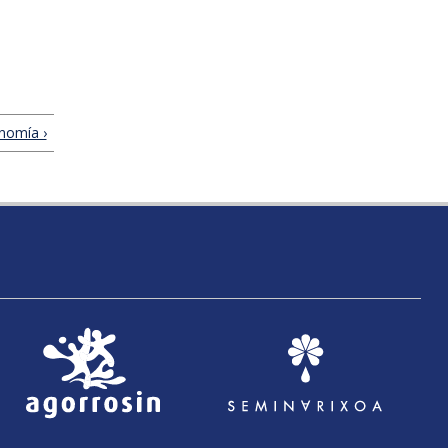
nomía ›