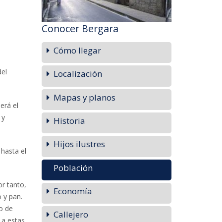
Conocer Bergara
Cómo llegar
del
Localización
Mapas y planos
erá el
 y
Historia
Hijos ilustres
 hasta el
Población
or tanto,
Economía
 y pan.
o de
Callejero
 a estas