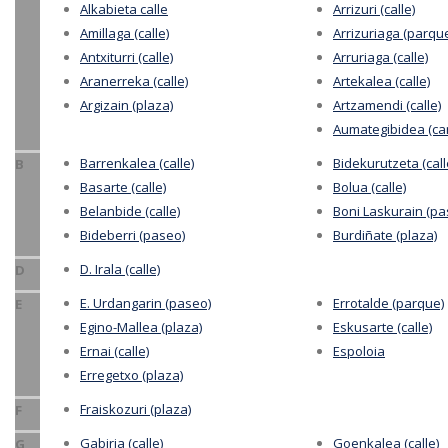
Alkabieta calle
Arrizuri (calle)
Amillaga (calle)
Arrizuriaga (parqu
Antxiturri (calle)
Arruriaga (calle)
Aranerreka (calle)
Artekalea (calle)
Argizain (plaza)
Artzamendi (calle)
Aumategibidea (ca
Barrenkalea (calle)
Bidekurutzeta (call
B
Basarte (calle)
Bolua (calle)
Belanbide (calle)
Boni Laskurain (pa
Bideberri (paseo)
Burdiñate (plaza)
D. Irala (calle)
D
E. Urdangarin (paseo)
Errotalde (parque)
E
Egino-Mallea (plaza)
Eskusarte (calle)
Ernai (calle)
Espoloia
Erregetxo (plaza)
Fraiskozuri (plaza)
F
Gabiria (calle)
Goenkalea (calle)
G