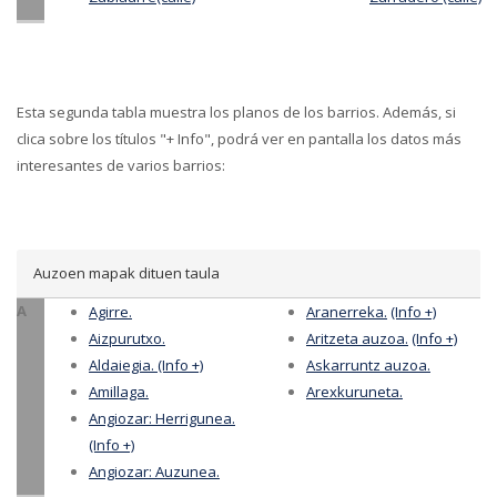
Esta segunda tabla muestra los planos de los barrios. Además, si
clica sobre los títulos "+ Info", podrá ver en pantalla los datos más
interesantes de varios barrios:
Auzoen mapak dituen taula
A
Agirre.
Aranerreka.
(Info +)
Aizpurutxo.
Aritzeta auzoa.
(Info +)
Aldaiegia.
(Info +)
Askarruntz auzoa.
Amillaga.
Arexkuruneta.
Angiozar: Herrigunea.
(Info +)
Angiozar: Auzunea.