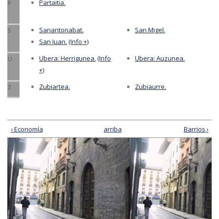
Partaitia.
P
Sanantonabat.
San Migel.
S
San Juan.
(Info +)
Ubera: Herrigunea.
(Info
Ubera: Auzunea.
U
+)
Zubiartea.
Zubiaurre.
Z
‹ Economía
arriba
Barrios ›