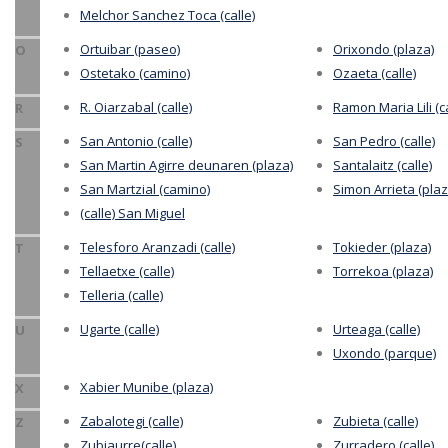
Melchor Sanchez Toca (calle)
Ortuibar (paseo)
Orixondo (plaza)
O
Ostetako (camino)
Ozaeta (calle)
R. Oiarzabal (calle)
Ramon Maria Lili (ca
R
San Antonio (calle)
San Pedro (calle)
S
San Martin Agirre deunaren (plaza)
Santalaitz (calle)
San Martzial (camino)
Simon Arrieta (plaz
(calle) San Miguel
Telesforo Aranzadi (calle)
Tokieder (plaza)
T
Tellaetxe (calle)
Torrekoa (plaza)
Telleria (calle)
Ugarte (calle)
Urteaga (calle)
U
Uxondo (parque)
Xabier Munibe (plaza)
X
Zabalotegi (calle)
Zubieta (calle)
Z
Zubiaurre(calle)
Zurradero (calle)