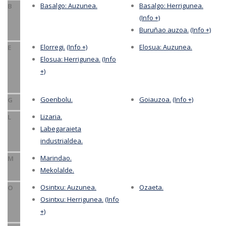
Basalgo: Auzunea.
Basalgo: Herrigunea.
B
(Info +)
Buruñao auzoa.
(Info +)
Elorregi.
(Info +)
Elosua: Auzunea.
E
Elosua: Herrigunea.
(Info
+)
Goenbolu.
Goiauzoa.
(Info +)
G
Lizaria.
L
Labegaraieta
industrialdea.
Marindao.
M
Mekolalde.
Osintxu: Auzunea.
Ozaeta.
O
Osintxu: Herrigunea.
(Info
+)