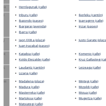
Herrilagunak (calle)
H
Iriburu (calle)
Ikerleku (cantón)
I
Ibaiondo (paseo)
Iparragirre (calle)
Ibargarai (avenida)
Irizar (paseo)
Ibarra (calle)
Jaon XXIII.a (plaza)
Justo Garate (plaza
J
Juan Irazabal (paseo)
Kataibia (calle)
Komenio (calle)
K
Koldo Eleizalde (calle)
Kruz Gallastegi (cal
Laudantz (cantón)
Leizeaga (calle)
L
Lizaria (calle)
Madalena (plaza)
Mintegi (calle)
M
Madura (calle)
Mizpildi (calle)
Masterreka (calle)
Moiua (calle)
Martokoa (calle)
Mugertza (calle)
Matxiategi (calle)