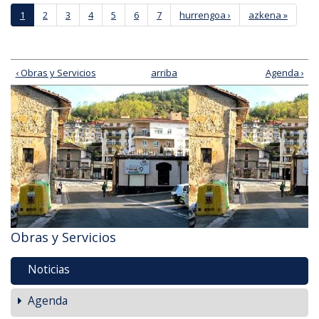
Páginas
1
2
3
4
5
6
7
hurrengoa ›
azkena »
‹ Obras y Servicios
arriba
Agenda ›
Obras y Servicios
Noticias
Agenda