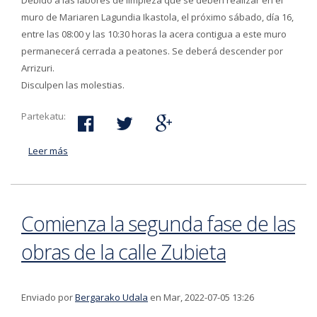
Debido a las labores de limpieza que se deben realizar en el
muro de Mariaren Lagundia Ikastola, el próximo sábado, día 16,
entre las 08:00 y las 10:30 horas la acera contigua a este muro
permanecerá cerrada a peatones. Se deberá descender por
Arrizuri.
Disculpen las molestias.
Partekatu:
Leer más
acerca de El sábado por la mañana el paso por la
acera contigua al muro de Mariaren Lagundia estará
cerrado durante unas horas
Comienza la segunda fase de las
obras de la calle Zubieta
Enviado por
Bergarako Udala
en Mar, 2022-07-05 13:26