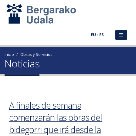
EU
/
ES
Inicio
Obras y Servicios
Noticias
A finales de semana
comenzarán las obras del
bidegorri que irá desde la