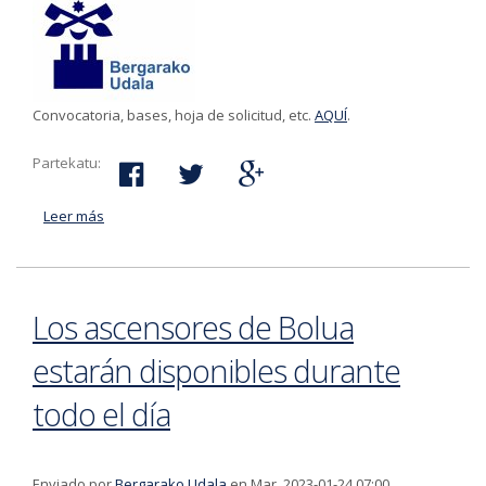
Convocatoria, bases, hoja de solicitud, etc.
AQUÍ
.
Partekatu:
Leer más
acerca de El plazo para presentar las solicitudes para
el puesto de oficial de jardinería para la brigada de
jardinería finaliza el 6 de marzo
Los ascensores de Bolua
estarán disponibles durante
todo el día
Enviado por
Bergarako Udala
en Mar, 2023-01-24 07:00