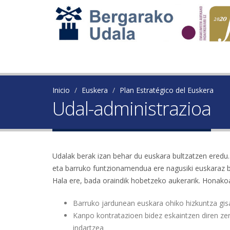
Inicio
Euskera
Plan Estratégico del Euskera
Udal-administrazioa
Udalak berak izan behar du euskara bultzatzen eredu.
eta barruko funtzionamendua ere nagusiki euskaraz bi
Hala ere, bada oraindik hobetzeko aukerarik. Honakoa
Barruko jardunean euskara ohiko hizkuntza gisa 
Kanpo kontratazioen bidez eskaintzen diren zer
indartzea