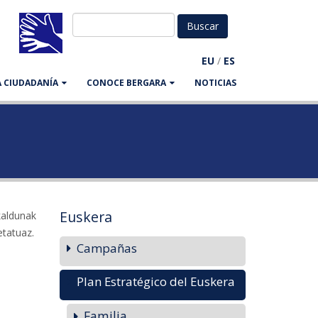
EU
/
ES
LA CIUDADANÍA
CONOCE BERGARA
NOTICIAS
Euskera
kaldunak
etatuaz.
Campañas
Plan Estratégico del Euskera
Familia