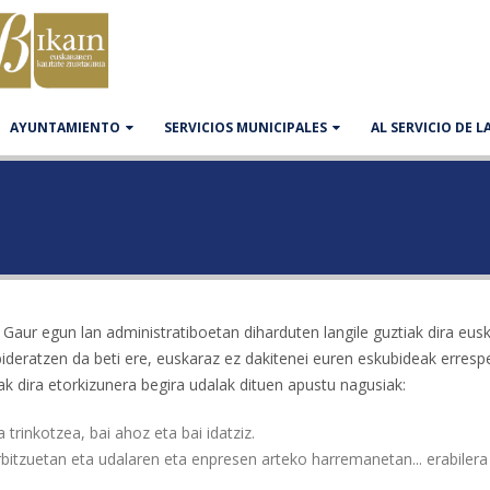
AYUNTAMIENTO
SERVICIOS MUNICIPALES
AL SERVICIO DE 
 Gaur egun lan administratiboetan diharduten langile guztiak dira eus
deratzen da beti ere, euskaraz ez dakitenei euren eskubideak erresp
k dira etorkizunera begira udalak dituen apustu nagusiak:
trinkotzea, bai ahoz eta bai idatziz.
bitzuetan eta udalaren eta enpresen arteko harremanetan... erabilera