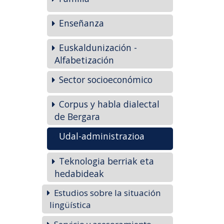
Enseñanza
Euskaldunización -
Alfabetización
Sector socioeconómico
Corpus y habla dialectal
de Bergara
Udal-administrazioa
Teknologia berriak eta
hedabideak
Estudios sobre la situación
lingüística