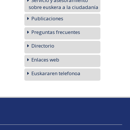
Servicio y asesoramiento
sobre euskera a la ciudadanía
Publicaciones
Preguntas frecuentes
Directorio
Enlaces web
Euskararen telefonoa