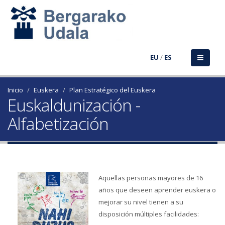
EU
/
ES
Inicio
Euskera
Plan Estratégico del Euskera
Euskaldunización -
Alfabetización
Aquellas personas mayores de 16
años que deseen aprender euskera o
mejorar su nivel tienen a su
disposición múltiples facilidades: