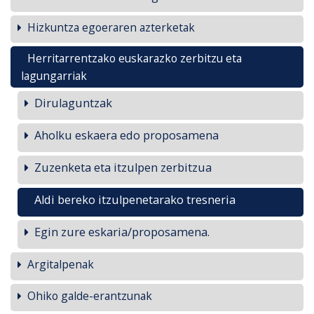
Hizkuntza egoeraren azterketak
Herritarrentzako euskarazko zerbitzu eta
lagungarriak
Dirulaguntzak
Aholku eskaera edo proposamena
Zuzenketa eta itzulpen zerbitzua
Aldi bereko itzulpenetarako tresneria
Egin zure eskaria/proposamena.
Argitalpenak
Ohiko galde-erantzunak