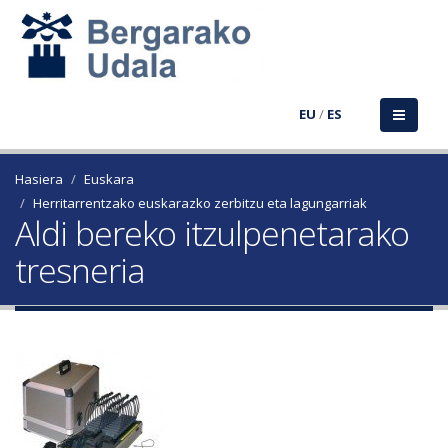
EU
/
ES
Hasiera
Euskara
Herritarrentzako euskarazko zerbitzu eta lagungarriak
Aldi bereko itzulpenetarako
tresneria