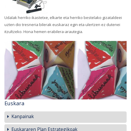
Udalak herriko ikastetxe, elkarte eta herriko bestelako gizataldeei
uzten dio tresneria bilerak euskaraz egin eta ulertzen ez dutenei
itzultzeko. Hona hemen erabilera-arautegia.
Euskara
Kanpainak
Euskararen Plan Estrategikoak