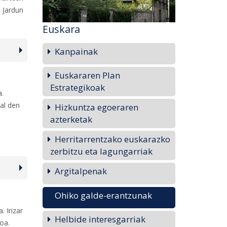
 Jardun
Euskara
Kanpainak
Euskararen Plan
Estrategikoak
a.
hal den
Hizkuntza egoeraren
azterketak
Herritarrentzako euskarazko
zerbitzu eta lagungarriak
Argitalpenak
Ohiko galde-erantzunak
 Irizar
Helbide interesgarriak
ioa.