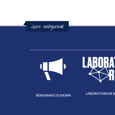
Gure webguneak
LABORATORIUM 
BERGARAKO EUSKARA