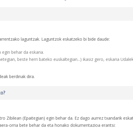
arrentzako laguntzak. Laguntzok eskatzeko bi bide daude:
 egin behar da eskaria.
tegian, beste herri bateko euskaltegian...) ikasiz gero, eskaria Udale
deak berdinak dira.
ko?
tro Zibilean (Epaitegian) egin behar da. Ez dago aurrez txandarik eska
kaera-orria bete behar da eta honako dokumentazioa erantsi: