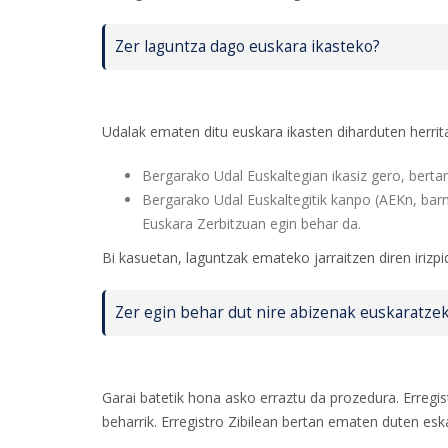
Zer laguntza dago euskara ikasteko?
Udalak ematen ditu euskara ikasten diharduten herrit
Bergarako Udal Euskaltegian ikasiz gero, bertan
Bergarako Udal Euskaltegitik kanpo (AEKn, barne
Euskara Zerbitzuan egin behar da.
Bi kasuetan, laguntzak emateko jarraitzen diren irizpi
Zer egin behar dut nire abizenak euskaratze
Garai batetik hona asko erraztu da prozedura. Erregis
beharrik. Erregistro Zibilean bertan ematen duten es