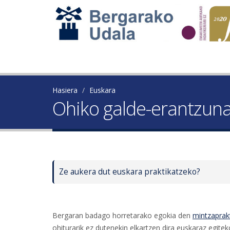
Hasiera
Euskara
Ohiko galde-erantzun
Ze aukera dut euskara praktikatzeko?
Bergaran badago horretarako egokia den
mintzaprak
ohiturarik ez dutenekin elkartzen dira euskaraz egit