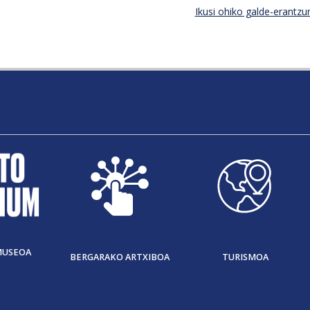
Ikusi ohiko galde-erantzu
MUSEOA
BERGARAKO ARTXIBOA
TURISMOA