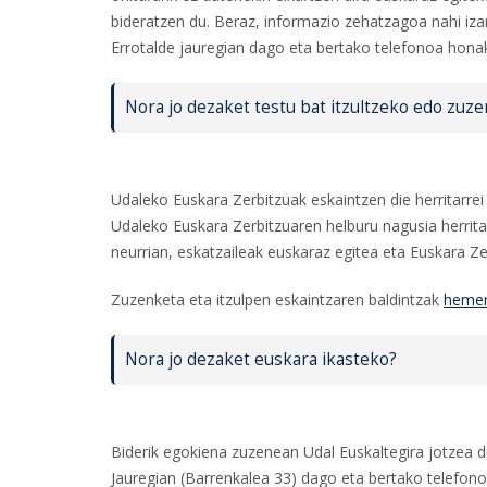
bideratzen du. Beraz, informazio zehatzagoa nahi iz
Errotalde jauregian dago eta bertako telefonoa hona
Nora jo dezaket testu bat itzultzeko edo zuz
Udaleko Euskara Zerbitzuak eskaintzen die herritarrei 
Udaleko Euskara Zerbitzuaren helburu nagusia herritar
neurrian, eskatzaileak euskaraz egitea eta Euskara Ze
Zuzenketa eta itzulpen eskaintzaren baldintzak
heme
Nora jo dezaket euskara ikasteko?
Biderik egokiena zuzenean Udal Euskaltegira jotzea 
Jauregian (Barrenkalea 33) dago eta bertako telefon