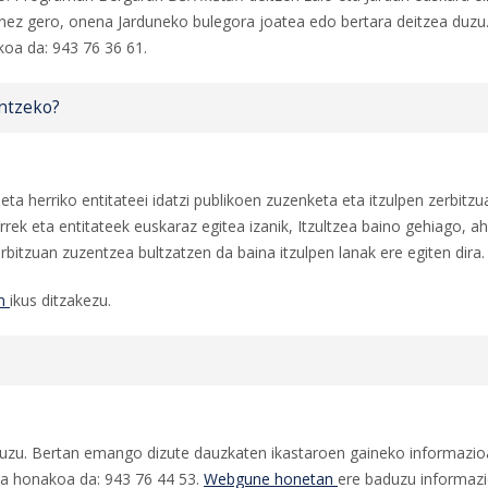
anez gero, onena Jarduneko bulegora joatea edo bertara deitzea duzu.
koa da: 943 76 36 61.
entzeko?
eta herriko entitateei idatzi publikoen zuzenketa eta itzulpen zerbitzu
rek eta entitateek euskaraz egitea izanik, Itzultzea baino gehiago, a
rbitzuan zuzentzea bultzatzen da baina itzulpen lanak ere egiten dira.
n
ikus ditzakezu.
duzu. Bertan emango dizute dauzkaten ikastaroen gaineko informazioa.
oa honakoa da: 943 76 44 53.
Webgune honetan
ere baduzu informaz