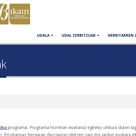
UDALA
UDAL ZERBITZUAK
HERRITARREN 
ak
tika
programa. Programa horretan euskaraz egiteko ohitura duten la
eko. Programari Bergaran
Berriketan
deitzen zaio eta Jardun euskara e