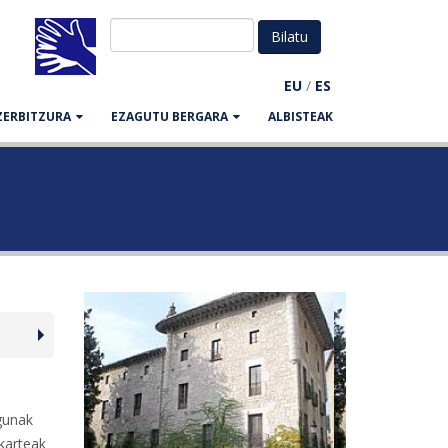
EU
/
ES
ZERBITZURA
EZAGUTU BERGARA
ALBISTEAK
gunak
lkarteak