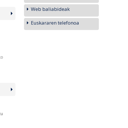
Web baliabideak
Euskararen telefonoa
ko
tu