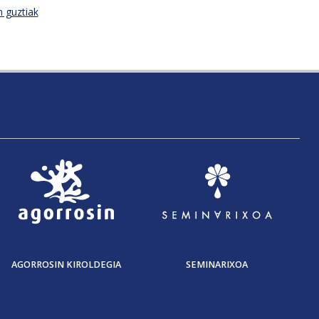
n guztiak
AGORROSIN KIROLDEGIA
SEMINARIXOA