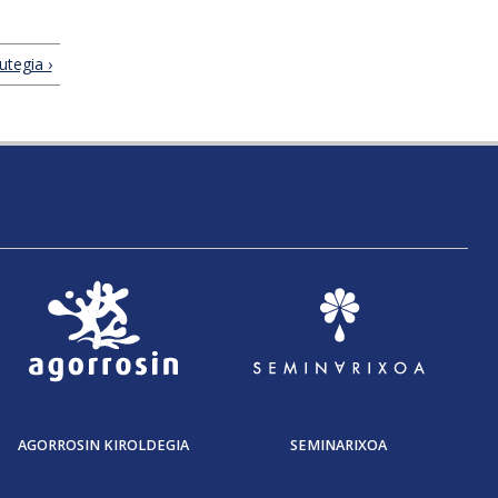
tegia ›
AGORROSIN KIROLDEGIA
SEMINARIXOA