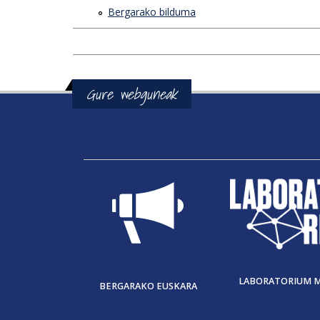
Bergarako bilduma
Gure webguneak
LABORATORIUM 
BERGARAKO EUSKARA