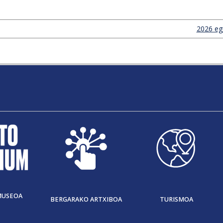
2026 egu
MUSEOA
BERGARAKO ARTXIBOA
TURISMOA