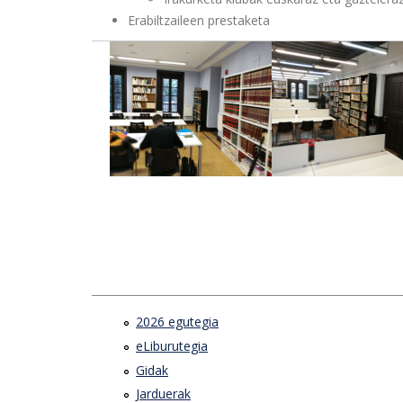
Erabiltzaileen prestaketa
2026 egutegia
eLiburutegia
Gidak
Jarduerak