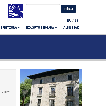
EU
/
ES
ZERBITZURA
EZAGUTU BERGARA
ALBISTEAK
– luz.: