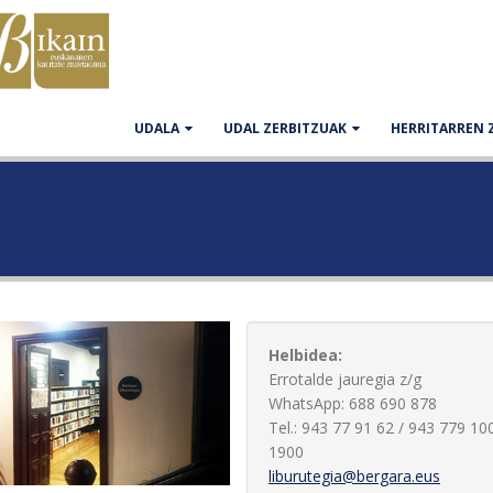
UDALA
UDAL ZERBITZUAK
HERRITARREN 
Helbidea:
Errotalde jauregia z/g
WhatsApp: 688 690 878
Tel.: 943 77 91 62 / 943 779 100 
1900
liburutegia@bergara.eus