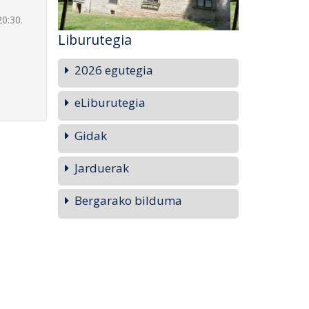
20:30.
Liburutegia
2026 egutegia
eLiburutegia
Gidak
Jarduerak
Bergarako bilduma