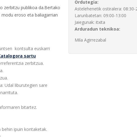
Ordutegia:
ko zerbitzu publikoa da.Bertako
Astelehenetik ostiralera: 08:30-
a modu eroso eta baliagarrian
Larunbatetan: 09:00-13:00
Jaiegunak: itxita
Arduradun teknikoa:
Mila Agirrezabal
untsen kontsulta euskarri
Katalogora sartu
rreferentzia zerbitzua.
a.
zua.
a: Udal liburutegien sare
narrituta.
aformaren bitartez.
 behin ipuin kontaketak.
.