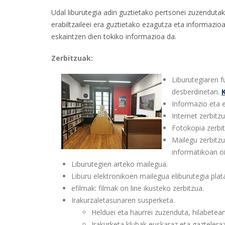
Udal liburutegia adin guztietako pertsonei zuzenduta
erabiltzaileei era guztietako ezagutza eta informazio
eskaintzen dien tokiko informazioa da.
Zerbitzuak:
Liburutegiaren f
desberdinetan.
Informazio eta e
Internet zerbitzu
Fotokopia zerbit
Mailegu zerbitzu
informatikoan oi
Liburutegien arteko mailegua.
Liburu elektronikoen mailegua eliburutegia plat
efilmak: filmak on line ikusteko zerbitzua.
Irakurzaletasunaren susperketa.
Helduei eta haurrei zuzenduta, hilabetean
Irakurketa klubak euskaraz eta gazteleraz