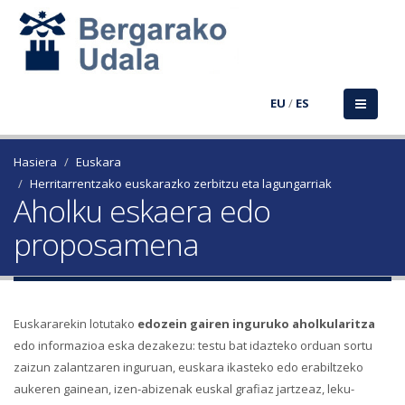
EU
/
ES
Hasiera
Euskara
Herritarrentzako euskarazko zerbitzu eta lagungarriak
Aholku eskaera edo
proposamena
Euskararekin lotutako
edozein gairen inguruko aholkularitza
edo informazioa eska dezakezu: testu bat idazteko orduan sortu
zaizun zalantzaren inguruan, euskara ikasteko edo erabiltzeko
aukeren gainean, izen-abizenak euskal grafiaz jartzeaz, leku-