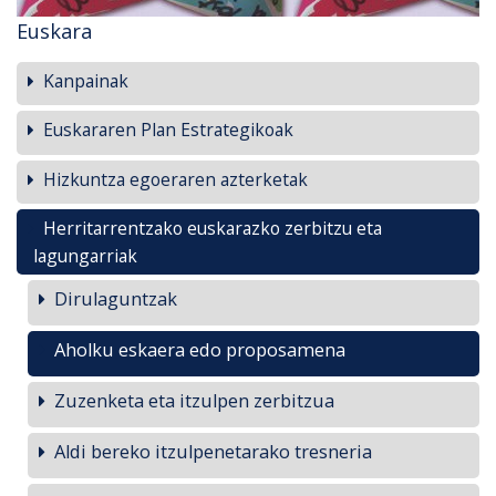
Euskara
Kanpainak
Euskararen Plan Estrategikoak
Hizkuntza egoeraren azterketak
Herritarrentzako euskarazko zerbitzu eta
lagungarriak
Dirulaguntzak
Aholku eskaera edo proposamena
Zuzenketa eta itzulpen zerbitzua
Aldi bereko itzulpenetarako tresneria