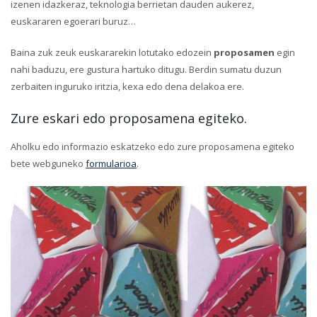
izenen idazkeraz, teknologia berrietan dauden aukerez,
euskararen egoerari buruz…
Baina zuk zeuk euskararekin lotutako edozein
proposamen
egin
nahi baduzu, ere gustura hartuko ditugu. Berdin sumatu duzun
zerbaiten inguruko iritzia, kexa edo dena delakoa ere.
Zure eskari edo proposamena egiteko.
Aholku edo informazio eskatzeko edo zure proposamena egiteko
bete webguneko
formularioa
.