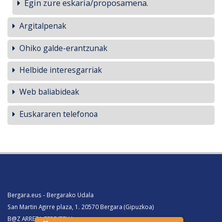
Egin zure eskaria/proposamena.
Argitalpenak
Ohiko galde-erantzunak
Helbide interesgarriak
Web baliabideak
Euskararen telefonoa
Bergara.eus - Bergarako Udala
San Martin Agirre plaza, 1. 20570 Bergara (Gipuzkoa)
B@Z ARRETA ZERBITZUA: