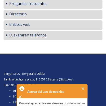
Preguntas frecuentes
Directorio
Enlaces web
Euskararen telefonoa
Bergara.eus - Bergarako Udala
San Martin Agirre plaza, 1. 20570 Bergara (Gipuzkoa)
B@Z ARRETA ZERBITZUA:
010, Bergaratik deituz gero
Acerca del uso de cookies
943 77 91 00, Bergaraz kanpotik deituz gero
Faxa 943 77 91 63
Esta web guarda diversos datos en tu ordenador por