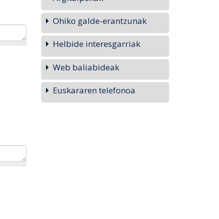
Ohiko galde-erantzunak
Helbide interesgarriak
Web baliabideak
Euskararen telefonoa