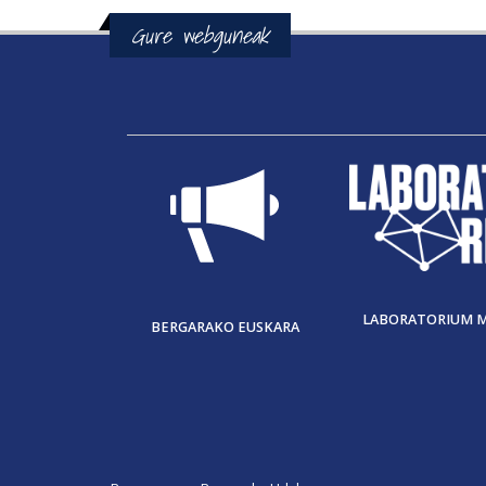
Gure webguneak
LABORATORIUM 
BERGARAKO EUSKARA