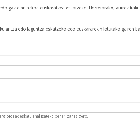
do gaztelaniazkoa euskaratzea eskatzeko. Horretarako, aurrez irakur
lkularitza edo laguntza eskatzeko edo euskararekin lotutako gairen b
argibideak eskatu ahal izateko behar izanez gero.