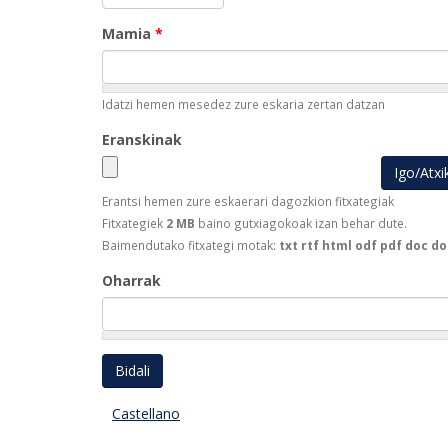
Mamia
*
Idatzi hemen mesedez zure eskaria zertan datzan
Eranskinak
Erantsi hemen zure eskaerari dagozkion fitxategiak
Fitxategiek
2 MB
baino gutxiagokoak izan behar dute.
Baimendutako fitxategi motak:
txt rtf html odf pdf doc do
Oharrak
Castellano