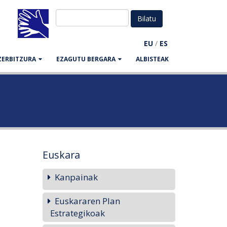
EU
/
ES
ZERBITZURA
EZAGUTU BERGARA
ALBISTEAK
Euskara
Kanpainak
Euskararen Plan
Estrategikoak