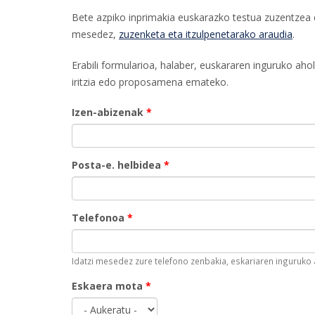
Bete azpiko inprimakia euskarazko testua zuzentzea e
mesedez,
zuzenketa eta itzulpenetarako araudia
.
Erabili formularioa, halaber, euskararen inguruko aho
iritzia edo proposamena emateko.
Izen-abizenak
*
Posta-e. helbidea
*
Telefonoa
*
Idatzi mesedez zure telefono zenbakia, eskariaren inguruko 
Eskaera mota
*