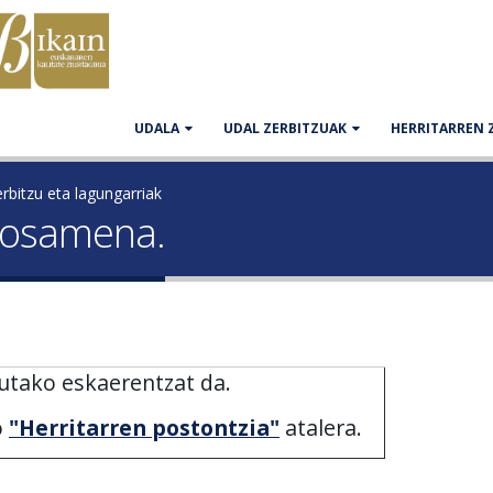
UDALA
UDAL ZERBITZUAK
HERRITARREN 
rbitzu eta lagungarriak
oposamena.
utako eskaerentzat da.
o
"Herritarren postontzia"
atalera.