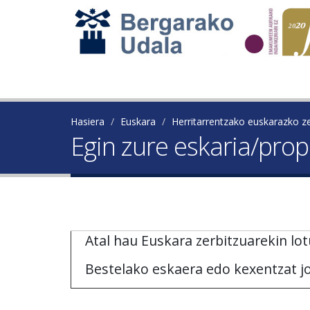
Hasiera
Euskara
Herritarrentzako euskarazko ze
Egin zure eskaria/pr
Atal hau Euskara zerbitzuarekin lot
Bestelako eskaera edo kexentzat j