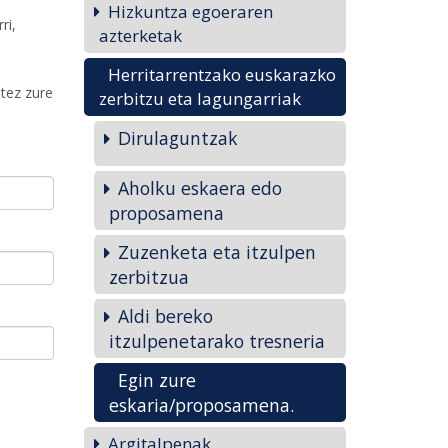
Hizkuntza egoeraren
ri,
azterketak
Herritarrentzako euskarazko
atez zure
zerbitzu eta lagungarriak
Dirulaguntzak
Aholku eskaera edo
proposamena
Zuzenketa eta itzulpen
zerbitzua
Aldi bereko
itzulpenetarako tresneria
Egin zure
eskaria/proposamena.
Argitalpenak