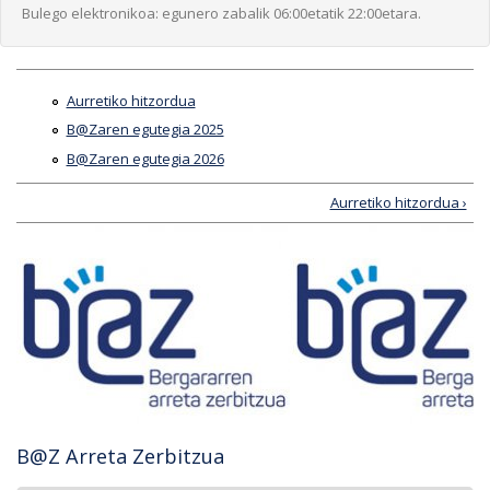
Bulego elektronikoa: egunero zabalik 06:00etatik 22:00etara.
Aurretiko hitzordua
B@Zaren egutegia 2025
B@Zaren egutegia 2026
Aurretiko hitzordua ›
B@Z Arreta Zerbitzua