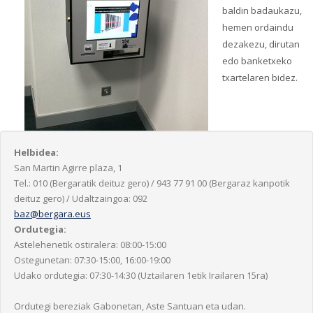
baldin badaukazu,
hemen ordaindu
dezakezu, dirutan
edo banketxeko
txartelaren bidez.
Helbidea:
San Martin Agirre plaza, 1
Tel.: 010 (Bergaratik deituz gero) / 943 77 91 00 (Bergaraz kanpotik
deituz gero) / Udaltzaingoa: 092
baz@bergara.eus
Ordutegia:
Astelehenetik ostiralera: 08:00-15:00
Ostegunetan: 07:30-15:00, 16:00-19:00
Udako ordutegia: 07:30-14:30 (Uztailaren 1etik Irailaren 15ra)
Ordutegi bereziak Gabonetan, Aste Santuan eta udan.