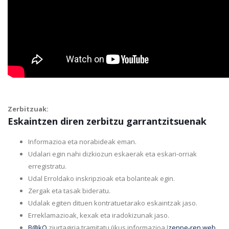
Zerbitzuak:
Eskaintzen diren zerbitzu garrantzitsuenak
Informazioa eta norabideak eman.
Udalari egin nahi dizkiozun eskaerak eta eskari-orriak
erregistratu.
Udal Erroldako inskripzioak eta bolanteak egin.
Zergak eta tasak bideratu.
Udalak egiten dituen kontratuetarako eskaintzak jaso.
Erreklamazioak, kexak eta iradokizunak jaso.
B@kQ
ziurtagiria tramitatu (ikus informazioa I
zenpe-ren web