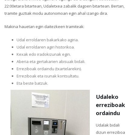
22:00etara bitartean, Udaletxea zabalik dagoen bitartean. Bertan,
tramite guztiak modu autonomoan egin ahal izango dira.
Makina hauetan egin daitezkeen tramiteak:
Udal erroldaren bakarkako agiria.
Udal erroldaren agiri historikoa.
Kexak edo iradokizunak egin.
Aberia eta gertakarien abisuak bidali.
Erreziboak ordaindu (txartelarekin).
Erreziboak eta isunak kontsultatu.
Eta beste batzuk.
Udaleko
erreziboak
ordaindu
Udalak bidali
dizun erreziboa