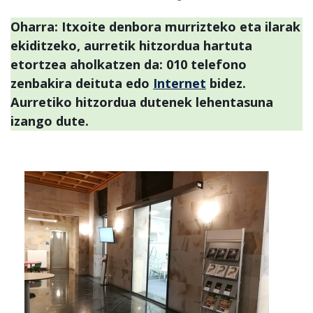
Oharra: Itxoite denbora murrizteko eta ilarak
ekiditzeko, aurretik hitzordua hartuta
etortzea aholkatzen da: 010 telefono
zenbakira deituta edo
Internet
bidez.
Aurretiko hitzordua dutenek lehentasuna
izango dute.