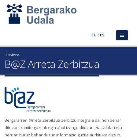
EU
/
ES
Hasiera
B@Z Arreta Zerbitzua
Bergararren @rreta Zerbitzua zerbitzu integrala da, non behar
dituzun tramite guztiak egin ahal izango dituzun eta Udalari eta
herriari buruz behar duzun informazio guztia aurkituko duzun.