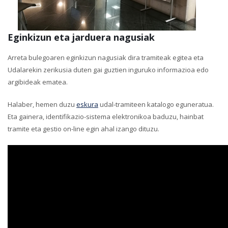
Eginkizun eta jarduera nagusiak
Arreta bulegoaren eginkizun nagusiak dira tramiteak egitea eta
Udalarekin zerikusia duten gai guztien inguruko informazioa edo
argibideak ematea.
Halaber, hemen duzu
eskura
udal-tramiteen katalogo eguneratua.
Eta gainera, identifikazio-sistema elektronikoa baduzu, hainbat
tramite eta gestio on-line egin ahal izango dituzu.