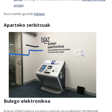
orrian
).
Ikus tramite guztiak
hemen
Aparteko zerbitzuak
Bulego elektronikoa
Bulego Elektronikoa egunero egongo da erabilgarri 06:00etatik