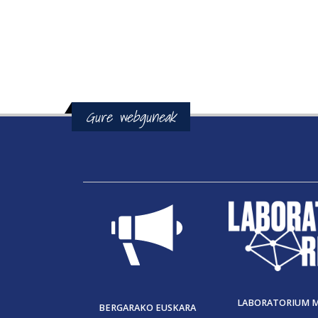
Gure webguneak
LABORATORIUM 
BERGARAKO EUSKARA