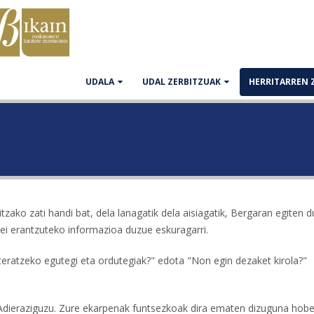
UDALA
UDAL ZERBITZUAK
HERRITARREN 
zako zati handi bat, dela lanagatik dela aisiagatik, Bergaran egiten 
rrei erantzuteko informazioa duzue eskuragarri.
teratzeko egutegi eta ordutegiak?" edota "Non egin dezaket kirola?"
? Adieraziguzu. Zure ekarpenak funtsezkoak dira ematen dizuguna hobe