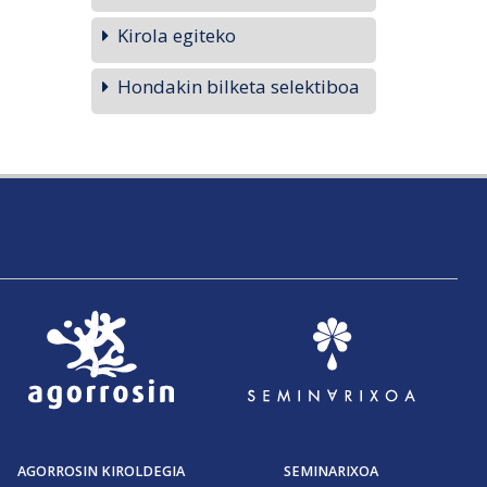
Kirola egiteko
Hondakin bilketa selektiboa
AGORROSIN KIROLDEGIA
SEMINARIXOA