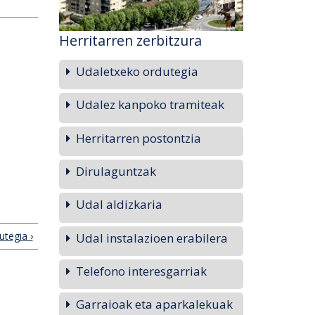
Herritarren zerbitzura
Udaletxeko ordutegia
Udalez kanpoko tramiteak
Herritarren postontzia
Dirulaguntzak
Udal aldizkaria
tegia ›
Udal instalazioen erabilera
Telefono interesgarriak
Garraioak eta aparkalekuak