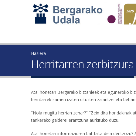
Hasiera
Herritarren zerbitzura
Atal honetan Bergarako biztanleek eta eguneroko bizit
herritarrek sarrien izaten dituzten zalantzei eta beha
"Nola mugitu herrian zehar?" "Zein dira hondakinak a
tankerako galderei erantzuna aurkituko duzu.
Atal honetan informazioren bat falta dela deritzozu