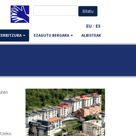
EU
/
ES
ZERBITZURA
EZAGUTU BERGARA
ALBISTEAK
duten
tzeko.