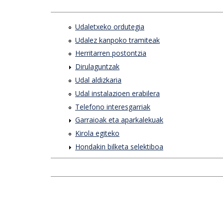
Udaletxeko ordutegia
Udalez kanpoko tramiteak
Herritarren postontzia
Dirulaguntzak
Udal aldizkaria
Udal instalazioen erabilera
Telefono interesgarriak
Garraioak eta aparkalekuak
Kirola egiteko
Hondakin bilketa selektiboa