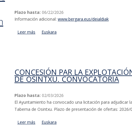
Plazo hasta:
06/22/2026
n
Información adicional:
www.bergara.eus/deialdiak
Leer más
acerca de Compra de terrenos rústicos en el munici
Euskara
conservación e incremento de la biodiversidad
CONCESIÓN PAR LA EXPLOTACIÓ
DE OSINTXU. CONVOCATORIA
Plazo hasta:
02/03/2026
El Ayuntamiento ha convocado una licitación para adjudicar l
Taberna de Osintxu. Plazo de presentación de ofertas: 2026/02
Leer más
acerca de Concesión par la explotación del Txuri
Euskara