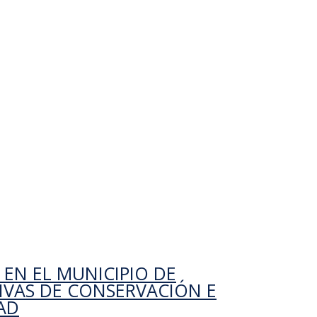
legua, bergarako udalerrian landa-lurrak erosteko,
rtsitatea zaindu eta areagotzeko ekimenak
besteko
EN EL MUNICIPIO DE
TIVAS DE CONSERVACIÓN E
AD