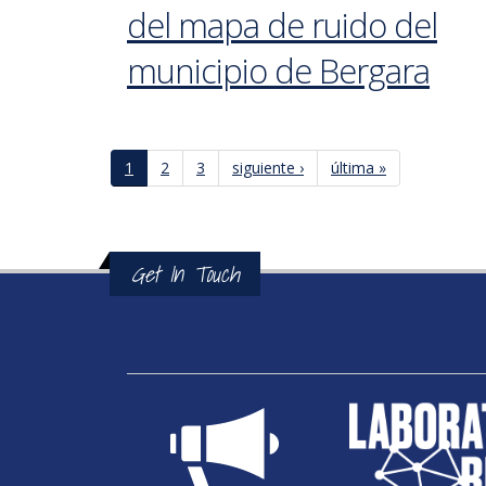
del mapa de ruido del
municipio de Bergara
1
2
3
siguiente ›
última »
Páginas
Get In Touch