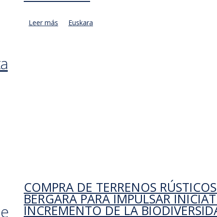
Leer más
acerca de Baldintza administratibo partikularren p
Euskara
horrela garrantzi berezia duten eremuetan biodibe
sustatzeko, eta lurzoru emankorrak zaindu eta ba
ta
COMPRA DE TERRENOS RÚSTICOS 
BERGARA PARA IMPULSAR INICIA
de
INCREMENTO DE LA BIODIVERSID