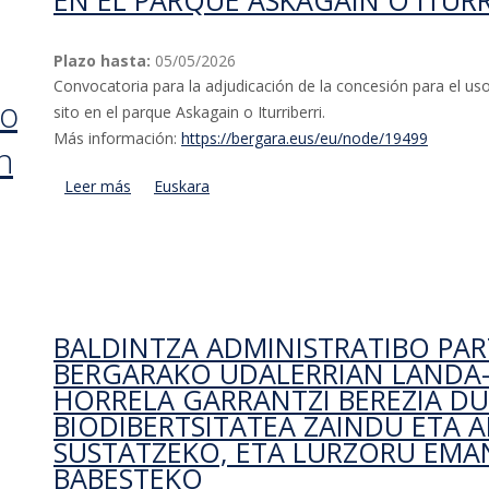
EN EL PARQUE ASKAGAIN O ITURR
Plazo hasta:
05/05/2026
Convocatoria para la adjudicación de la concesión para el uso 
 o
sito en el parque Askagain o Iturriberri.
Más información:
https://bergara.eus/eu/node/19499
en
Leer más
acerca de Pliego de clausulas administrativas para 
Euskara
explotación de la cantina o edificio de servicios sit
BALDINTZA ADMINISTRATIBO PAR
BERGARAKO UDALERRIAN LANDA-
HORRELA GARRANTZI BEREZIA D
BIODIBERTSITATEA ZAINDU ETA
SUSTATZEKO, ETA LURZORU EMA
BABESTEKO