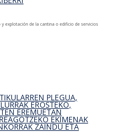
IBERRI
y explotación de la cantina o edificio de servicios
la adjudicación de la concesión para el uso y
o en el parque Askagain o Iturriberri
TIKULARREN PLEGUA,
LURRAK EROSTEKO,
UTEN EREMUETAN
 AREAGOTZEKO EKIMENAK
NKORRAK ZAINDU ETA