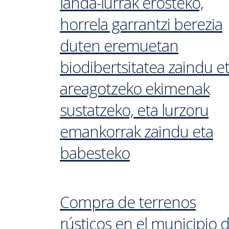
landa-lurrak erosteko,
horrela garrantzi berezia
duten eremuetan
biodibertsitatea zaindu e
areagotzeko ekimenak
sustatzeko, eta lurzoru
emankorrak zaindu eta
babesteko
Compra de terrenos
rústicos en el municipio 