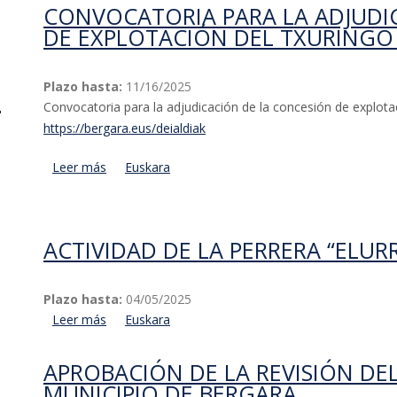
CONVOCATORIA PARA LA ADJUDI
DE EXPLOTACIÓN DEL TXURINGO
Plazo hasta:
11/16/2025
n
Convocatoria para la adjudicación de la concesión de explota
https://bergara.eus/deialdiak
Leer más
acerca de Convocatoria para la adjudicación de la
Euskara
Osintxu
ACTIVIDAD DE LA PERRERA “ELUR
Plazo hasta:
04/05/2025
Leer más
acerca de Actividad de la perrera “Elurra”
Euskara
APROBACIÓN DE LA REVISIÓN DE
MUNICIPIO DE BERGARA