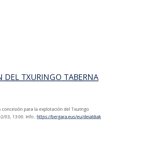
pio de Bergara para impulsar iniciativas de
N DEL TXURINGO TABERNA
a concesión para la explotación del Txuringo
/03, 13:00. Info.:
https://bergara.eus/eu/deialdiak
ngo Taberna de Osintxu. Convocatoria