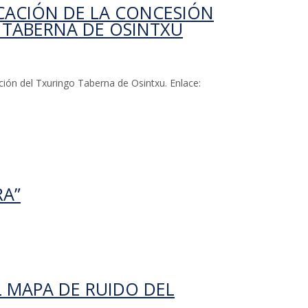
CACIÓN DE LA CONCESIÓN
 TABERNA DE OSINTXU
ción del Txuringo Taberna de Osintxu. Enlace:
 concesión de explotación del Txuringo Taberna de
RA”
L MAPA DE RUIDO DEL