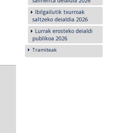
salmenta deialdia 2026
Ibilgailutik txurroak
saltzeko deialdia 2026
Lurrak erosteko deialdi
publikoa 2026
Tramiteak