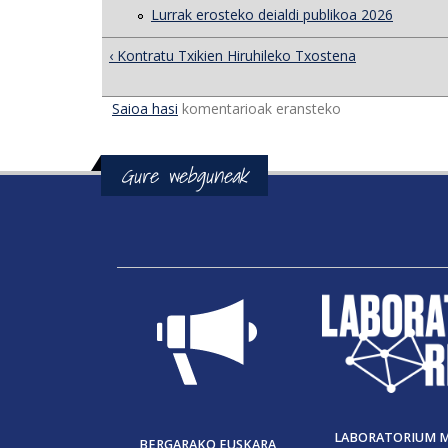
Lurrak erosteko deialdi publikoa 2026
‹ Kontratu Txikien Hiruhileko Txostena
Saioa hasi
komentarioak eransteko
Gure webguneak
LABORATORIUM 
BERGARAKO EUSKARA