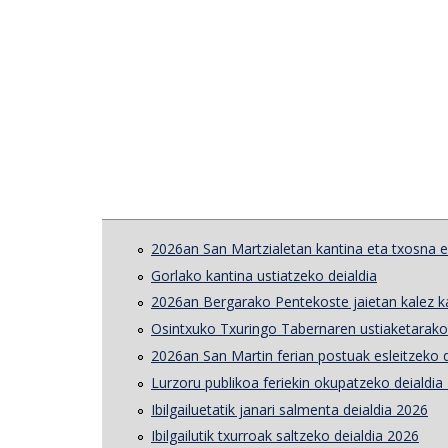
2026an San Martzialetan kantina eta txosna es
Gorlako kantina ustiatzeko deialdia
2026an Bergarako Pentekoste jaietan kalez ka
Osintxuko Txuringo Tabernaren ustiaketarak
2026an San Martin ferian postuak esleitzeko d
Lurzoru publikoa feriekin okupatzeko deialdi
Ibilgailuetatik janari salmenta deialdia 2026
Ibilgailutik txurroak saltzeko deialdia 2026