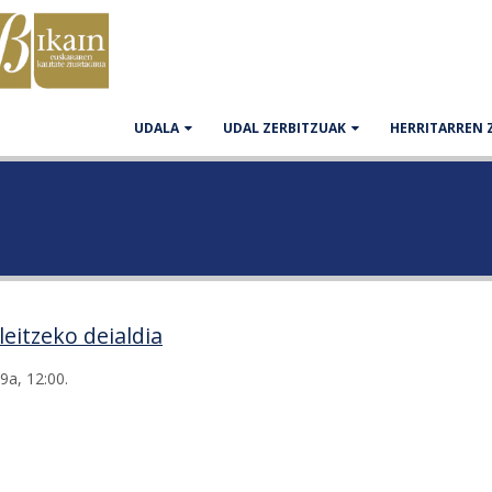
UDALA
UDAL ZERBITZUAK
HERRITARREN 
eitzeko deialdia
9a, 12:00.