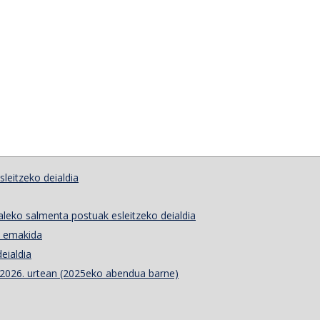
leitzeko deialdia
leko salmenta postuak esleitzeko deialdia
o emakida
eialdia
a 2026. urtean (2025eko abendua barne)