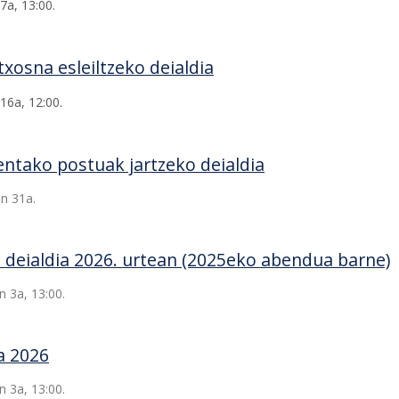
7a, 13:00.
xosna esleiltzeko deialdia
16a, 12:00.
ntako postuak jartzeko deialdia
n 31a.
 deialdia 2026. urtean (2025eko abendua barne)
 3a, 13:00.
ia 2026
 3a, 13:00.