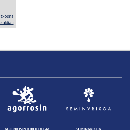
 txosna
ialdia ›
AGORROSIN KIROLDEGIA
SEMINARIXOA