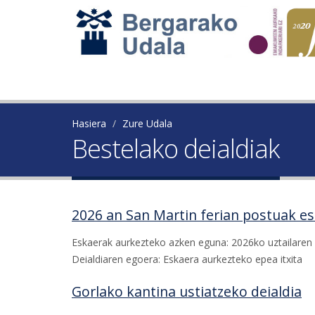
Hasiera
Zure Udala
Bestelako deialdiak
2026 an San Martin ferian postuak esl
Eskaerak aurkezteko azken eguna: 2026ko uztailaren 
Deialdiaren egoera: Eskaera aurkezteko epea itxita
Gorlako kantina ustiatzeko deialdia