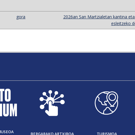
gora
2026an San Martzialetan kantina eta
esleitzeko de
MUSEOA
BERGARAKO ARTXIBOA
TURISMOA