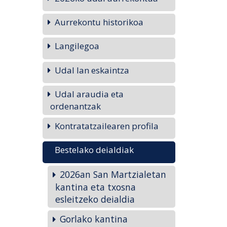
Aurrekontu historikoa
Langilegoa
Udal lan eskaintza
Udal araudia eta
ordenantzak
Kontratatzailearen profila
Bestelako deialdiak
2026an San Martzialetan
kantina eta txosna
esleitzeko deialdia
Gorlako kantina