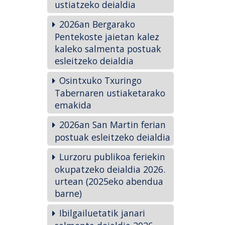
ustiatzeko deialdia
2026an Bergarako
Pentekoste jaietan kalez
kaleko salmenta postuak
esleitzeko deialdia
Osintxuko Txuringo
Tabernaren ustiaketarako
emakida
2026an San Martin ferian
postuak esleitzeko deialdia
Lurzoru publikoa feriekin
okupatzeko deialdia 2026.
urtean (2025eko abendua
barne)
Ibilgailuetatik janari