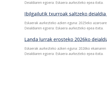
Deialdiaren egoera: Eskaera aurkezteko epea itxita.
Ibilgailutik txurroak saltzeko deialdia
Eskaerak aurkezteko azken eguna: 2025eko azaroaren
Deialdiaren egoera: Eskaera aurkezteko epea itxita.
Landa lurrak erosteko 2026ko deialdi
Eskaerak aurkezteko azken eguna: 2026ko ekainaren 
Deialdiaren egoera: Eskaera aurkezteko epea itxita.