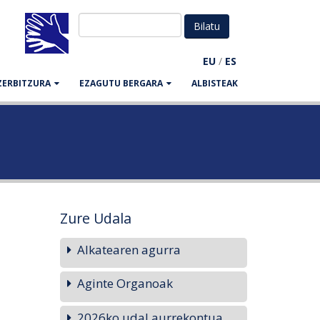
EU
/
ES
ZERBITZURA
EZAGUTU BERGARA
ALBISTEAK
Zure Udala
Alkatearen agurra
Aginte Organoak
2026ko udal aurrekontua