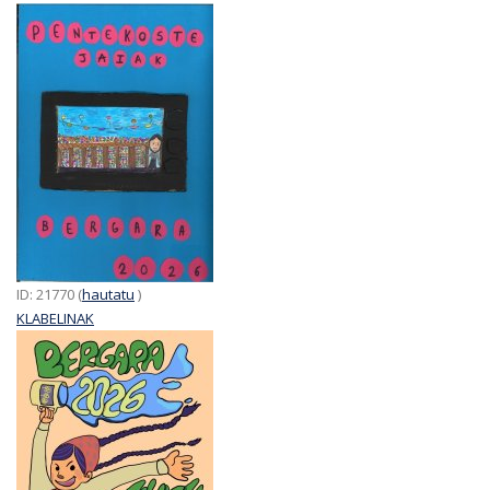
ID: 21770 (
hautatu
)
KLABELINAK