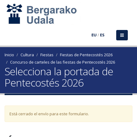
EU
/
ES
Inicio
Cultura
Fiestas
Fiestas de Pentecostés 2026
Concurso de carteles de las fiestas de Pentecostés 2026
Selecciona la portada de
Pentecostés 2026
Mensaje de advertencia
Está cerrado el envío para este formulario.