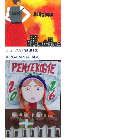
ID: 21769 (
hautatu
)
BERGARAN JAI ALAI