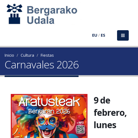
EU
/
ES
Inicio
Cultura
Fiestas
Carnavales 2026
9 de
febrero,
lunes