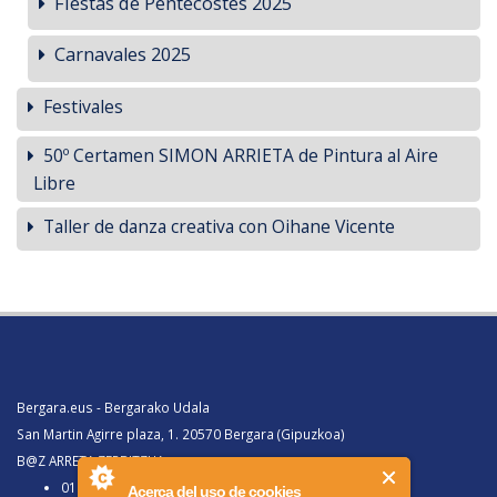
Fiestas de Pentecostés 2025
Carnavales 2025
Festivales
50º Certamen SIMON ARRIETA de Pintura al Aire
Libre
Taller de danza creativa con Oihane Vicente
Bergara.eus - Bergarako Udala
San Martin Agirre plaza, 1. 20570 Bergara (Gipuzkoa)
B@Z ARRETA ZERBITZUA:
010, Bergaratik deituz gero
Acerca del uso de cookies