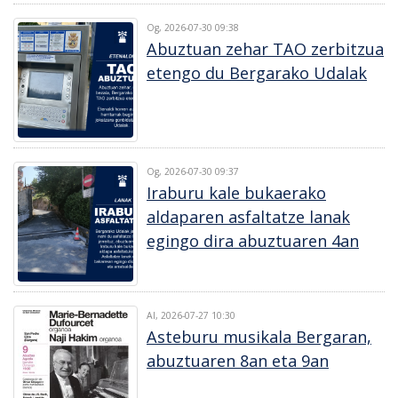
Og, 2026-07-30 09:38
Abuztuan zehar TAO zerbitzua
etengo du Bergarako Udalak
Og, 2026-07-30 09:37
Iraburu kale bukaerako
aldaparen asfaltatze lanak
egingo dira abuztuaren 4an
Al, 2026-07-27 10:30
Asteburu musikala Bergaran,
abuztuaren 8an eta 9an