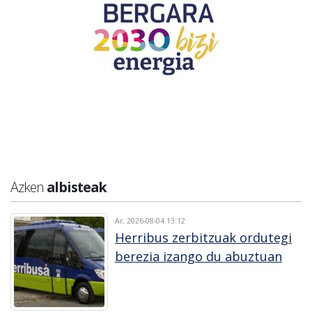
Azken
albisteak
Ar, 2026-08-04 13:12
Herribus zerbitzuak ordutegi
berezia izango du abuztuan