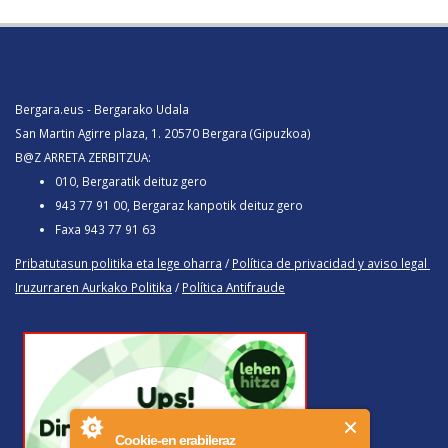
Bergara.eus - Bergarako Udala
San Martin Agirre plaza, 1. 20570 Bergara (Gipuzkoa)
B@Z ARRETA ZERBITZUA:
010, Bergaratik deituz gero
943 77 91 00, Bergaraz kanpotik deituz gero
Faxa 943 77 91 63
Pribatutasun politika eta lege oharra
/
Política de privacidad y aviso legal
Iruzurraren Aurkako Politika
/
Política Antifraude
Cookie-en erabileraz