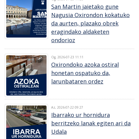
San Martin jaietako gune
Nagusia Oxirondon kokatuko
da aurten, plazako obrek
eragindako aldaketen
ondorioz
Og, 2026-07-23 11:11
Oxirondoko azoka ostiral
honetan ospatuko da,
larunbataren ordez
Az, 2026-07-22 09:27
Ibarrako ur hornidura
berritzeko lanak egiten ari da
Udala