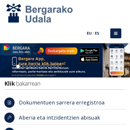
EU
/
ES
Previous
Nex
Klik
bakarrean
Dokumentuen sarrera erregistroa
Aberia eta intzidentzien abisuak