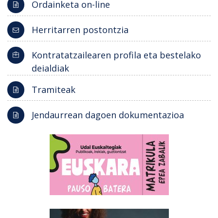
Ordainketa on-line
Herritarren postontzia
Kontratatzailearen profila eta bestelako
deialdiak
Tramiteak
Jendaurrean dagoen dokumentazioa