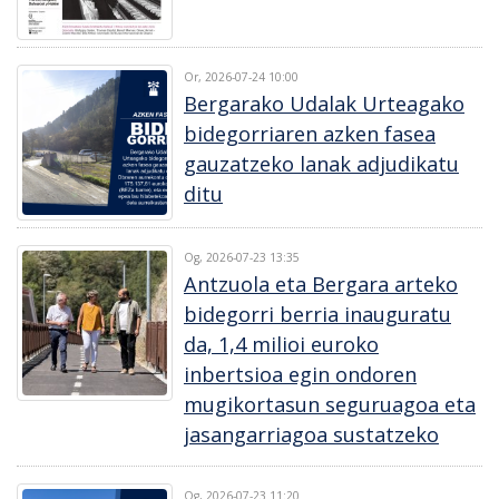
Or, 2026-07-24 10:00
Bergarako Udalak Urteagako
bidegorriaren azken fasea
gauzatzeko lanak adjudikatu
ditu
Og, 2026-07-23 13:35
Antzuola eta Bergara arteko
bidegorri berria inauguratu
da, 1,4 milioi euroko
inbertsioa egin ondoren
mugikortasun seguruagoa eta
jasangarriagoa sustatzeko
Og, 2026-07-23 11:20