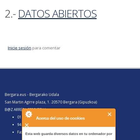
2.-
DATOS ABIERTOS
Inicie sesión
para comentar
Bergara.eus - Bergarako Udala
San Martin Agirre plaza, 1. 20570 Bergara (Gipuzkoa)
B@Z ARRETA ZERBITZUA:
010, Bergaratik deituz gero
Acerca del uso de cookies
943 77 91 00, Bergaraz kanpotik deituz gero
Faxa 943 77 91 63
Esta web guarda diversos datos en tu ordenador por