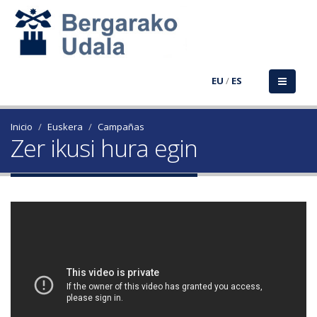
EU
/
ES
Inicio
Euskera
Campañas
Zer ikusi hura egin