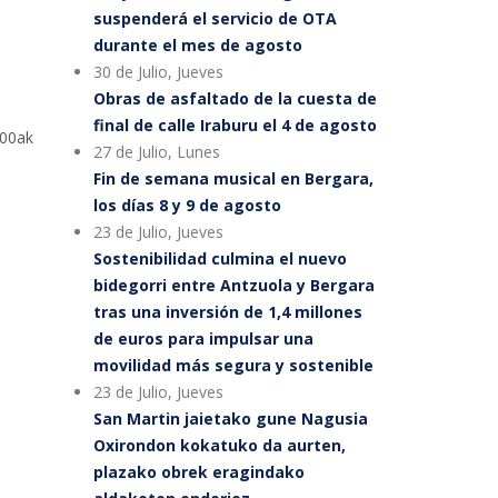
suspenderá el servicio de OTA
durante el mes de agosto
30 de Julio, Jueves
Obras de asfaltado de la cuesta de
final de calle Iraburu el 4 de agosto
:00ak
27 de Julio, Lunes
Fin de semana musical en Bergara,
los días 8 y 9 de agosto
23 de Julio, Jueves
Sostenibilidad culmina el nuevo
bidegorri entre Antzuola y Bergara
tras una inversión de 1,4 millones
de euros para impulsar una
movilidad más segura y sostenible
23 de Julio, Jueves
San Martin jaietako gune Nagusia
Oxirondon kokatuko da aurten,
plazako obrek eragindako