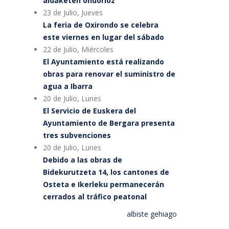
aldaketen ondorioz
23 de Julio, Jueves
La feria de Oxirondo se celebra
este viernes en lugar del sábado
22 de Julio, Miércoles
El Ayuntamiento está realizando
obras para renovar el suministro de
agua a Ibarra
20 de Julio, Lunes
El Servicio de Euskera del
Ayuntamiento de Bergara presenta
tres subvenciones
20 de Julio, Lunes
Debido a las obras de
Bidekurutzeta 14, los cantones de
Osteta e Ikerleku permanecerán
cerrados al tráfico peatonal
albiste gehiago