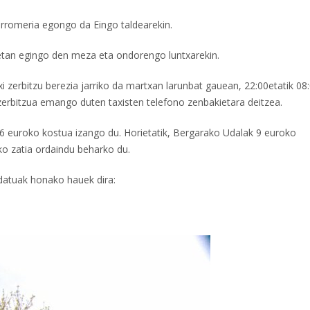
erromeria egongo da Eingo taldearekin.
0etan egingo den meza eta ondorengo luntxarekin.
xi zerbitzu berezia jarriko da martxan larunbat gauean, 22:00etatik 08
 zerbitzua emango duten taxisten telefono zenbakietara deitzea.
16 euroko kostua izango du. Horietatik, Bergarako Udalak 9 euroko
ko zatia ordaindu beharko du.
datuak honako hauek dira: