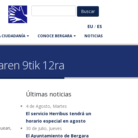
EU
/
ES
LA CIUDADANÍA
CONOCE BERGARA
NOTICIAS
aren 9tik 12ra
Últimas noticias
4 de Agosto, Martes
El servicio Herribus tendrá un
horario especial en agosto
auean,
30 de Julio, Jueves
El Ayuntamiento de Bergara