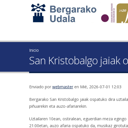
Inicio
San Kristobalgo jaiak 
Enviado por
webmaster
en Mié, 2026-07-01 12:03
Bergarako San Kristobalgo jaiak ospatuko dira uztailar
piñuarekin eta auzo-afariarekin.
Uztailaren 10ean, ostiralean, eguerdian meza egingo d
21:00etan, auzo afaria ospatuko da, musikaz girotuta