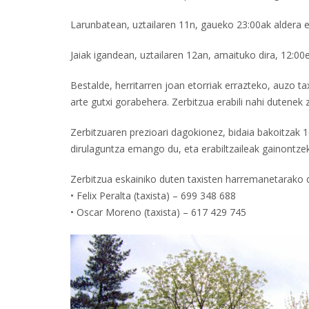
Larunbatean, uztailaren 11n, gaueko 23:00ak aldera 
Jaiak igandean, uztailaren 12an, amaituko dira, 12:0
Bestalde, herritarren joan etorriak errazteko, auzo ta
arte gutxi gorabehera. Zerbitzua erabili nahi dutenek
Zerbitzuaren prezioari dagokionez, bidaia bakoitzak 
dirulaguntza emango du, eta erabiltzaileak gainontze
Zerbitzua eskainiko duten taxisten harremanetarako 
• Felix Peralta (taxista) – 699 348 688
• Oscar Moreno (taxista) – 617 429 745