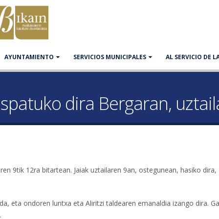
AYUNTAMIENTO
SERVICIOS MUNICIPALES
AL SERVICIO DE 
ospatuko dira Bergaran, uztail
en 9tik 12ra bitartean. Jaiak uztailaren 9an, ostegunean, hasiko dira,
a, eta ondoren luntxa eta Aliritzi taldearen emanaldia izango dira. G
.