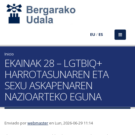
EU
/
ES
Inicio
EKAINAK 28 – LGTBIQ+
HARROTASUNAREN ETA
SEXU ASKAPENAREN
NAZIOARTEKO EGUNA
Enviado por
webmaster
en Lun, 2026-06-29 11:14