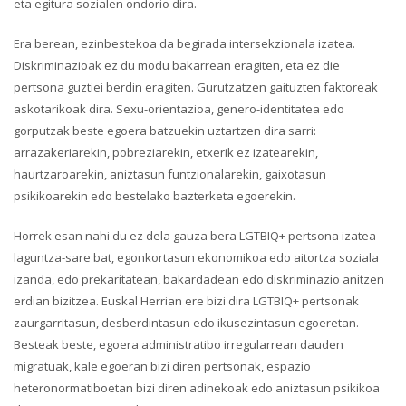
eta egitura sozialen ondorio dira.
Era berean, ezinbestekoa da begirada intersekzionala izatea.
Diskriminazioak ez du modu bakarrean eragiten, eta ez die
pertsona guztiei berdin eragiten. Gurutzatzen gaituzten faktoreak
askotarikoak dira. Sexu-orientazioa, genero-identitatea edo
gorputzak beste egoera batzuekin uztartzen dira sarri:
arrazakeriarekin, pobreziarekin, etxerik ez izatearekin,
haurtzaroarekin, aniztasun funtzionalarekin, gaixotasun
psikikoarekin edo bestelako bazterketa egoerekin.
Horrek esan nahi du ez dela gauza bera LGTBIQ+ pertsona izatea
laguntza-sare bat, egonkortasun ekonomikoa edo aitortza soziala
izanda, edo prekaritatean, bakardadean edo diskriminazio anitzen
erdian bizitzea. Euskal Herrian ere bizi dira LGTBIQ+ pertsonak
zaurgarritasun, desberdintasun edo ikusezintasun egoeretan.
Besteak beste, egoera administratibo irregularrean dauden
migratuak, kale egoeran bizi diren pertsonak, espazio
heteronormatiboetan bizi diren adinekoak edo aniztasun psikikoa