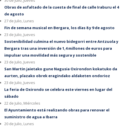
30 de Julio, Jueves
Obras de asfaltado de la cuesta de final de calle Iraburu el 4
de agosto
27 de Julio, Lunes
Fin de semana musical en Bergara, los días 8 y 9 de agosto
23 de Julio, Jueves
Sostenibilidad culmina el nuevo bidegorri entre Antzuola y
Bergara tras una inversión de 1,4 millones de euros para
impulsar una movilidad más segura y sostenible
23 de Julio, Jueves
San Martin jaietako gune Nagusia Oxirondon kokatuko da
aurten, plazako obrek eragindako aldaketen ondorioz
23 de Julio, Jueves
La feria de Oxirondo se celebra este viernes en lugar del
sábado
22 de Julio, Miércoles
El Ayuntamiento está realizando obras para renovar el
suministro de agua a Ibarra
20 de Julio, Lunes