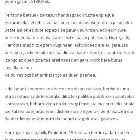
duten gazte LGTBIQ+ak.
Pertsona batzuek zailtasun handiagoak dituzte enplegua
eskuratzeko, etxebizitza bat lortzeko edo osasun-arreta jasotzeko.
Beste askok ez dute espazio segururik aurkitzen, edo ezin dute
beren identitatea lasaitasunez bizi espazio publikoan. Horregatik,
Harrotasunaz hitz egiten dugunean, eskubideez ere ari gara. Eta
pertsona guztientzako bizi-baldintza duinez. Inork ezkutatu beharrik
izango ez duen gizartea eraikitzeaz ari gara. Inork bere burua
justifikatu edo
beldurrez bizi beharrik izango ez duen gizartea.
Udal honek konpromisoa berresten du aniztasuna, berdintasuna
eta askatasuna defendatuko dituzten politika publikoak sustatzeko.
Horretarako, beharrezkoa da ikuspegi feminista eta intersekzionala
txertatzea udal jardunean, diskriminazio egoerak identifikatzea eta
desberdintasunak murrizteko neurri eraginkorrak garatzea.
Horregatik guztiagatik, Ekainaren 28 honetan berriro aldarrikatzen