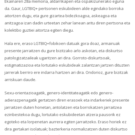
Ekainaren 28a memoria, aldarrikapen eta ospakizunerako eguna
da. Gaur, LGTBIQ+ pertsonen eskubideen alde egindako borroka
aitortzen dugu, eta gure gizartea bidezkoagoa, askeagoa eta
anitzagoa izan dadin urteetan zehar lanean aritu diren pertsona eta
kolektibo guztiei aitortza egiten diegu.
Hala ere, eraso LGTBIQ+fobikoen datuak gora doaz, armairuak
presente jarraitzen du gure bizitzako arlo askotan, eta diskurtso
patologizatzaileak ugaritzen ari dira. Gorroto-diskurtsoak,
estigmatizazioa eta lortutako eskubideak zalantzan jartzen dituzten
jarrerak berriro ere indarra hartzen ari dira. Ondorioz, gure bizitzak
arriskuan daude.
Sexu-orientazioagatik, genero-identitateagatik edo genero-
adierazpenagatik gertatzen diren erasoek eta indarkeriek presente
jarraitzen duten honetan, antolatzen eta borrokatzen jarraitzea
ezinbestekoa dugu, lortutako eskubideetan atzera pausorik ez
egoteko eta lorpenetan aurrera egiten jarraitzeko. Eraso horiek ez
dira gertakari isolatuak; bazterkeria normalizatzen duten diskurtso