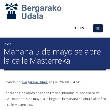
EU
/
ES
Inicio
Mañana 5 de mayo se abre
la calle Masterreka
Enviado por
Bergarako Udala
en Jue, 2023-05-04 14:56
Concluidas las obras de rehabilitación iniciadas el 9 de enero de
2023, mañana, 5 de mayo, a lo largo de la mañana se abrirá al tráfico
la calle Masterreka.