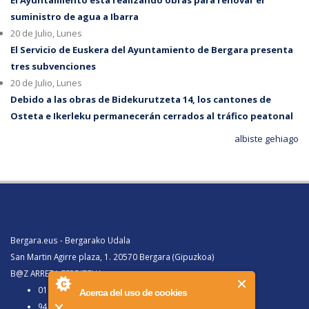
suministro de agua a Ibarra
20 de Julio, Lunes
El Servicio de Euskera del Ayuntamiento de Bergara presenta
tres subvenciones
20 de Julio, Lunes
Debido a las obras de Bidekurutzeta 14, los cantones de
Osteta e Ikerleku permanecerán cerrados al tráfico peatonal
albiste gehiago
Bergara.eus - Bergarako Udala
San Martin Agirre plaza, 1. 20570 Bergara (Gipuzkoa)
B@Z ARRETA ZERBITZUA:
010, Bergaratik deituz gero
Acerca del uso de cookies
943 77 91 00, Bergaraz kanpotik deituz gero