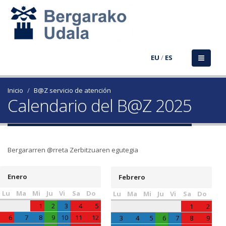
EU
/
ES
Inicio
B@Z servicio de atención
Calendario del B@Z 2025
Bergararren @rreta Zerbitzuaren egutegia
Enero
Febrero
Lu
Ma
Mi
Ju
Vi
Sa
Do
Lu
Ma
Mi
Ju
Vi
Sa
Do
1
2
3
4
5
1
2
6
7
8
9
10
11
12
3
4
5
6
7
8
9