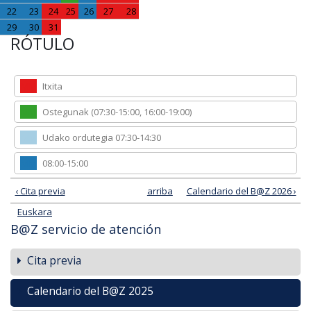
22
23
24
25
26
27
28
29
30
31
RÓTULO
MM
Itxita
MM
Ostegunak (07:30-15:00, 16:00-19:00)
MM
Udako ordutegia 07:30-14:30
MM
08:00-15:00
‹ Cita previa
arriba
Calendario del B@Z 2026 ›
Euskara
B@Z servicio de atención
Cita previa
Calendario del B@Z 2025