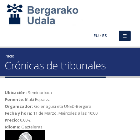
EU
/
ES
Inicio
Crónicas de tribunales
Ubicación:
Seminarixoa
Ponente:
Iñaki Esparza
Organizador:
Goienagusi eta UNED-Bergara
Fecha y hora:
11 de Marzo, Miércoles a las 10:00
Precio:
0.00 €
Idioma:
Gazteleraz