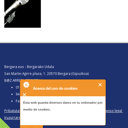
Bergara.eus - Bergarako Udala
San Martin Agirre plaza, 1. 20570 Bergara (Gipuzkoa)
B@Z ARRETA ZERBITZUA:
010, Bergaratik deituz gero
Acerca del uso de cookies
943 77 91 00, Bergaraz kanpotik deituz gero
Faxa 943 77 91 63
Esta web guarda diversos datos en tu ordenador por
medio de cookies.
Pribatutasun politika eta lege oharra
/
Política de privacidad y aviso legal
Iruzurraren Aurkako Politika
/
Política Antifraude
-