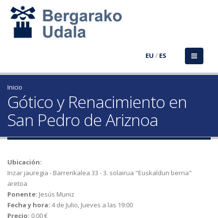
EU
/
ES
Inicio
Gótico y Renacimiento en
San Pedro de Ariznoa
Ubicación:
Irizar jauregia - Barrenkalea 33 - 3. solairua "Euskaldun berria"
aretoa
Ponente:
Jesús Muniz
Fecha y hora:
4 de Julio, Jueves a las 19:00
Precio:
0.00 €