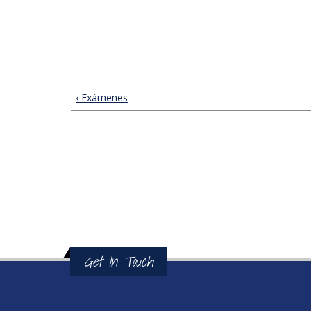
‹ Exámenes
Get In Touch