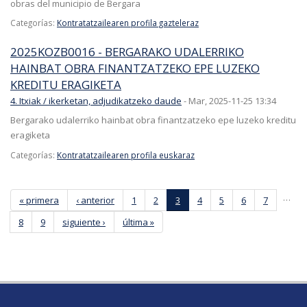
obras del municipio de Bergara
Categorías:
Kontratatzailearen profila gazteleraz
2025KOZB0016 - BERGARAKO UDALERRIKO
HAINBAT OBRA FINANTZATZEKO EPE LUZEKO
KREDITU ERAGIKETA
4. Itxiak / ikerketan, adjudikatzeko daude
-
Mar, 2025-11-25 13:34
Bergarako udalerriko hainbat obra finantzatzeko epe luzeko kreditu
eragiketa
Categorías:
Kontratatzailearen profila euskaraz
Páginas
…
« primera
‹ anterior
1
2
3
4
5
6
7
8
9
siguiente ›
última »