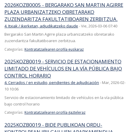
2026KOZB0005 - BERGARAKO SAN MARTIN AGIRRE
PLAZA URBANIZATZEKO OBRETARAKO
ZUZENDARITZA FAKULTATIBOAREN ZERBITZUA.
4. Itxiak / ikerketan, adjudikatzeko daude
-
Vie, 2026-03-06 07:40
Bergarako San Martin Agirre plaza urbanizatzeko obretarako
zuzendaritza fakultatiboaren zerbitzua.
Categorías:
Kontratatzailearen profila euskaraz
2025KOZB0019 - SERVICIO DE ESTACIONAMIENTO
LIMITADO DE VEHÍCULOS EN LA VÍA PÚBLICA BAJO
CONTROL HORARIO
4. Cerrados / en estudio, pendientes de adjudicación
-
Mar, 2026-02-
10 10:06
Servicio de estacionamiento limitado de vehículos en la vía pública
bajo control horario
Categorías:
Kontratatzailearen profila gazteleraz
2025KOZB0019 - BIDE PUBLIKOAN ORDU-
KONTROLPEAN IBILGAILUEN APARKAMENDUA