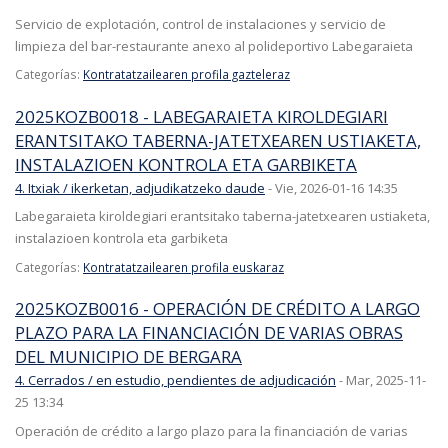
Servicio de explotación, control de instalaciones y servicio de
limpieza del bar-restaurante anexo al polideportivo Labegaraieta
Categorías:
Kontratatzailearen profila gazteleraz
2025KOZB0018 - LABEGARAIETA KIROLDEGIARI
ERANTSITAKO TABERNA-JATETXEAREN USTIAKETA,
INSTALAZIOEN KONTROLA ETA GARBIKETA
4. Itxiak / ikerketan, adjudikatzeko daude
-
Vie, 2026-01-16 14:35
Labegaraieta kiroldegiari erantsitako taberna-jatetxearen ustiaketa,
instalazioen kontrola eta garbiketa
Categorías:
Kontratatzailearen profila euskaraz
2025KOZB0016 - OPERACIÓN DE CRÉDITO A LARGO
PLAZO PARA LA FINANCIACIÓN DE VARIAS OBRAS
DEL MUNICIPIO DE BERGARA
4. Cerrados / en estudio, pendientes de adjudicación
-
Mar, 2025-11-
25 13:34
Operación de crédito a largo plazo para la financiación de varias