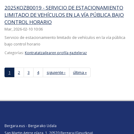
2025KOZB0019 - SERVICIO DE ESTACIONAMIENTO
LIMITADO DE VEHÍCULOS EN LA VÍA PÚBLICA BAJO
CONTROL HORARIO
Mar, 2026-02-10 10:06
Servicio de estacionamiento limitado de vehículos en la vía pública
bajo control horario
Categorías:
Kontratatzailearen profila gazteleraz
Páginas
1
2
3
4
siguiente ›
última »
Bergara.eus - Bergarako Udala
San Martin Agirre plaza, 1. 20570 Bergara (Gipuzkoa)