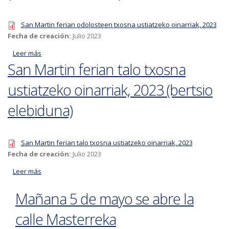
San Martin ferian odolosteen txosna ustiatzeko oinarriak, 2023
Fecha de creación:
Julio 2023
Leer más
acerca de San Martin ferian odolosteen txosna ustiatzeko
San Martin ferian talo txosna
oinarriak, 2023 (bertsio elebiduna)
ustiatzeko oinarriak, 2023 (bertsio
elebiduna)
San Martin ferian talo txosna ustiatzeko oinarriak, 2023
Fecha de creación:
Julio 2023
Leer más
acerca de San Martin ferian talo txosna ustiatzeko
oinarriak, 2023 (bertsio elebiduna)
Mañana 5 de mayo se abre la
calle Masterreka