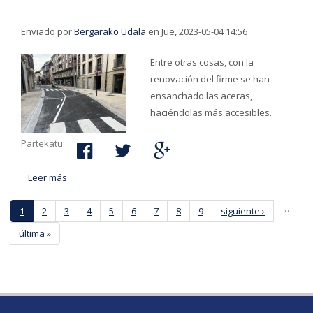
Enviado por
Bergarako Udala
en Jue, 2023-05-04 14:56
Entre otras cosas, con la
renovación del firme se han
ensanchado las aceras,
haciéndolas más accesibles.
Partekatu:
Leer más
acerca de Mañana 5 de mayo se abre la calle
Masterreka
…
1
2
3
4
5
6
7
8
9
siguiente ›
última »
Páginas