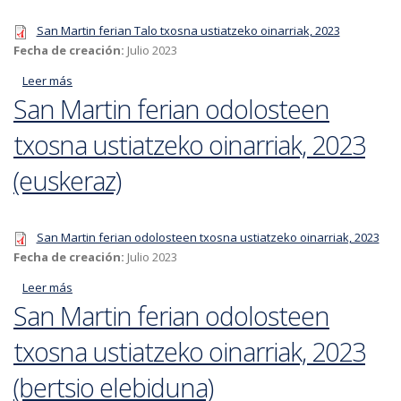
San Martin ferian Talo txosna ustiatzeko oinarriak, 2023
Fecha de creación:
Julio 2023
Leer más
acerca de San Martin ferian Talo txosna ustiatzeko
San Martin ferian odolosteen
oinarriak, 2023 (euskeraz)
txosna ustiatzeko oinarriak, 2023
(euskeraz)
San Martin ferian odolosteen txosna ustiatzeko oinarriak, 2023
Fecha de creación:
Julio 2023
Leer más
acerca de San Martin ferian odolosteen txosna ustiatzeko
San Martin ferian odolosteen
oinarriak, 2023 (euskeraz)
txosna ustiatzeko oinarriak, 2023
(bertsio elebiduna)