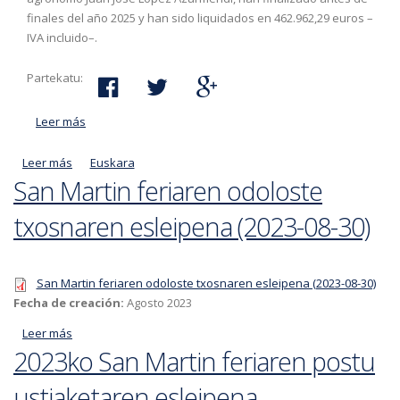
finales del año 2025 y han sido liquidados en 462.962,29 euros –
IVA incluido–.
Partekatu:
Leer más
acerca de Conducción de suministro de agua de la red
pública a los caseríos del Barrio de Aranerreka. Las
Leer más
acerca de Convocatoria para la explotación de la cantina de
Euskara
obras se han llevado a cabo con subvención del
San Martin feriaren odoloste
Gorla
Gobierno Vasco (programa EREIN)
txosnaren esleipena (2023-08-30)
San Martin feriaren odoloste txosnaren esleipena (2023-08-30)
Fecha de creación:
Agosto 2023
Leer más
acerca de San Martin feriaren odoloste txosnaren
2023ko San Martin feriaren postu
esleipena (2023-08-30)
ustiaketaren esleipena