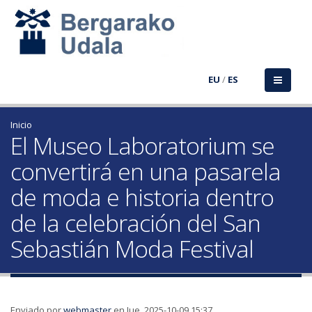
EU
/
ES
Inicio
El Museo Laboratorium se
convertirá en una pasarela
de moda e historia dentro
de la celebración del San
Sebastián Moda Festival
Enviado por
webmaster
en Jue, 2025-10-09 15:37