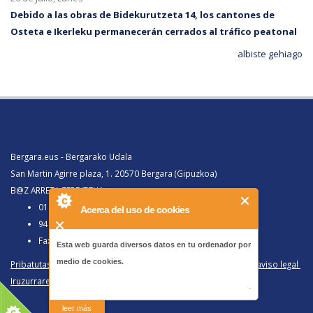
Debido a las obras de Bidekurutzeta 14, los cantones de
Osteta e Ikerleku permanecerán cerrados al tráfico peatonal
albiste gehiago
Bergara.eus - Bergarako Udala
San Martin Agirre plaza, 1. 20570 Bergara (Gipuzkoa)
B@Z ARRETA ZERBITZUA:
010, Bergaratik deituz gero
Acerca del uso de cookies
943 77 91 00, Bergaraz kanpotik deituz gero
Faxa 943 77 91 63
Esta web guarda diversos datos en tu ordenador por
medio de cookies.
Pribatutasun politika eta lege oharra
/
Política de privacidad y aviso legal
Iruzurraren Aurkako Politika
/
Política Antifraude
-
leer más