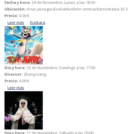
Fecha y hora:
24 de Noviembre, Lunes a las 18:30
Ubicación:
Irizar jauregia (Euskaldunberri aretoa) Barrenkalea 35-3.
Precio:
0.00 €
Leer más
acerca de Diagnostikotik mendiaren erabilera anitzera
Euskara
Día y hora:
23 de Noviembre, Domingo a las 17:00
Director:
Zhang Gang
Precio:
4.00 €
Leer más
acerca de Tom y Jerry: Aventura en el tiempo
Día y hora:
22 de Noviembre, Sábado a las 20:00