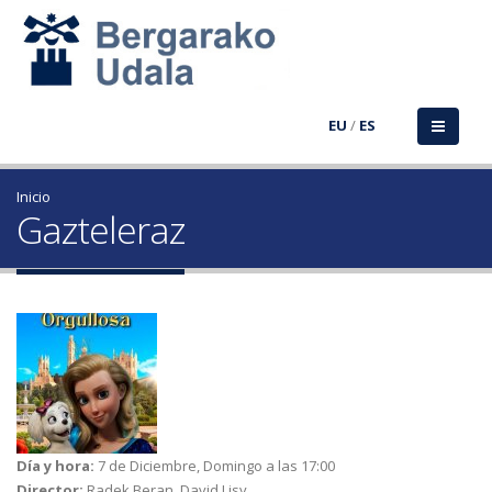
EU
/
ES
Inicio
Gazteleraz
Día y hora:
7 de Diciembre, Domingo a las 17:00
Director:
Radek Beran, David Lisy