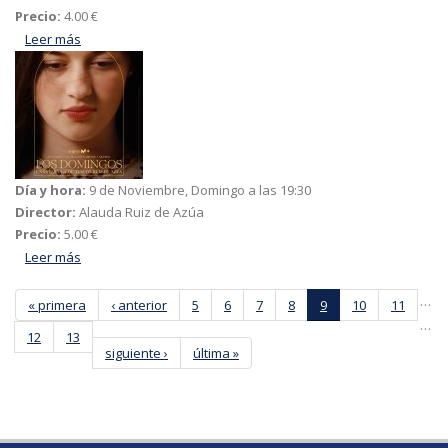
Precio:
4.00 €
Leer más
acerca de Los
Día y hora:
9 de Noviembre, Domingo a las 19:30
Director:
Alauda Ruiz de Azúa
Precio:
5.00 €
Leer más
acerca de Los domingos
…
« primera
‹ anterior
5
6
7
8
9
10
11
…
12
13
siguiente ›
última »
Páginas