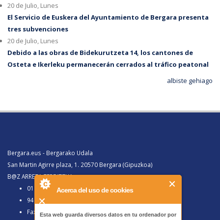
20 de Julio, Lunes
El Servicio de Euskera del Ayuntamiento de Bergara presenta
tres subvenciones
20 de Julio, Lunes
Debido a las obras de Bidekurutzeta 14, los cantones de
Osteta e Ikerleku permanecerán cerrados al tráfico peatonal
albiste gehiago
Bergara.eus - Bergarako Udala
San Martin Agirre plaza, 1. 20570 Bergara (Gipuzkoa)
B@Z ARRETA ZERBITZUA:
010, Bergaratik deituz gero
Acerca del uso de cookies
943 77 91 00, Bergaraz kanpotik deituz gero
Faxa 943 77 91 63
Esta web guarda diversos datos en tu ordenador por