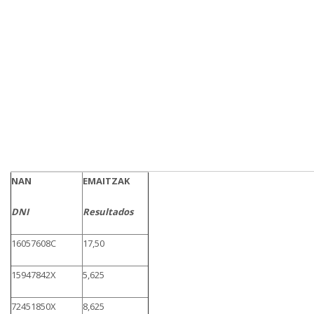
NAN
EMAITZAK
DNI
Resultados
16057608C
17,50
15947842X
5,625
72451850X
8,625