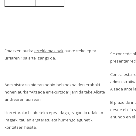
Emaitzen aurka
erreklamazioak
aurkezteko epea
Se concede pl
urriaren 10a arte izango da.
presentar
rec
Contra esta re
administrativ
Administrazio bidean behin-behinekoa den erabaki
Alzada ante l
honen aurka “Altzada errekurtsoa” jarri daiteke Alkate
andrearen aurrean.
El plazo de i
desde el día s
Horretarako hilabeteko epea dago, iragarkia udaleko
anuncio en el
iragarki taulan argitaratu eta hurrengo egunetik
kontatzen hasita.