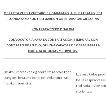
OBRA ETA ZERBITZUETAKO BRIGADARAKO, ALDI BATERAKO, ETA
TXANDAKAKO KONTRATUAREKIN OBRETAKO LANGILEZAINA
KONTRATATZEKO
DEIALDIA
CONVOCATORIA PARA LA CONTRATACIÓN TEMPORAL CON
CONTRATO DE RELEVO, DE UN/A CAPATAZ DE OBRAS PARA LA
BRIGADA DE OBRAS Y SERVICIOS.
2014ko urriaren 2an egindako froga praktikoan
Los resultados prov
izangaiek lortutako behin behineko emaitzak
los/las aspirantes e
honako hauek dira:
realizada el 2 de oc
siguientes: