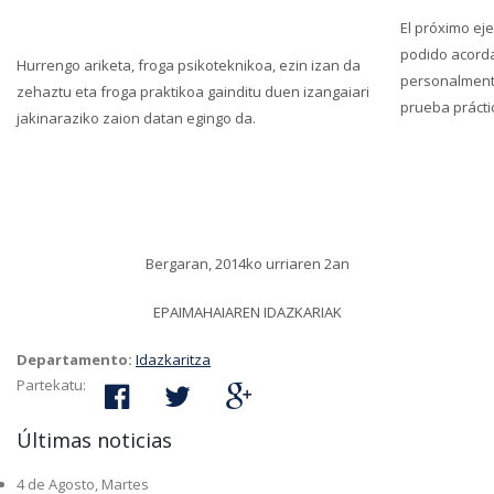
El próximo eje
podido acorda
Hurrengo ariketa, froga psikoteknikoa, ezin izan da
personalment
zehaztu eta froga praktikoa gainditu duen izangaiari
prueba prácti
jakinaraziko zaion datan egingo da.
Bergaran, 2014ko urriaren 2an
EPAIMAHAIAREN IDAZKARIAK
Departamento:
Idazkaritza
Partekatu:
Últimas noticias
4 de Agosto, Martes