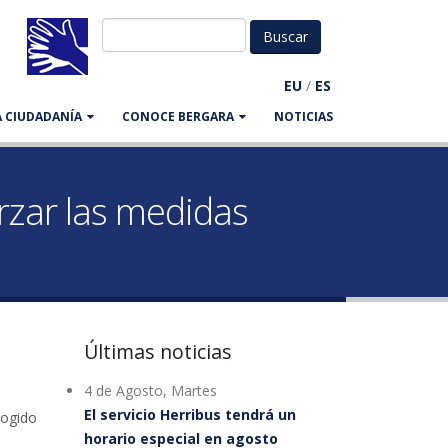
EU
/
ES
LA CIUDADANÍA
CONOCE BERGARA
NOTICIAS
rzar las medidas
Últimas noticias
4 de Agosto, Martes
a
El servicio Herribus tendrá un
cogido
horario especial en agosto