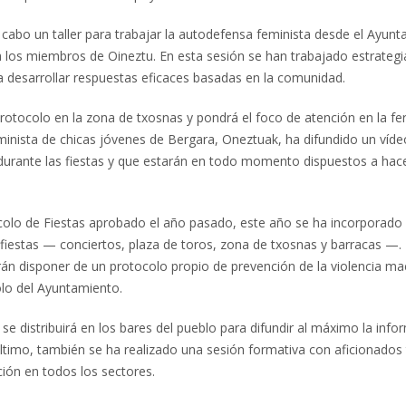
a cabo un taller para trabajar la autodefensa feminista desde el Ayun
 a los miembros de Oineztu. En esta sesión se han trabajado estrategi
a desarrollar respuestas eficaces basadas en la comunidad.
protocolo en la zona de txosnas y pondrá el foco de atención en la fer
minista de chicas jóvenes de Bergara, Oneztuak, ha difundido un víde
a durante las fiestas y que estarán en todo momento dispuestos a hace
colo de Fiestas aprobado el año pasado, este año se ha incorporado
 fiestas — conciertos, plaza de toros, zona de txosnas y barracas —.
rán disponer de un protocolo propio de prevención de la violencia ma
olo del Ayuntamiento.
e distribuirá en los bares del pueblo para difundir al máximo la info
último, también se ha realizado una sesión formativa con aficionados
ación en todos los sectores.