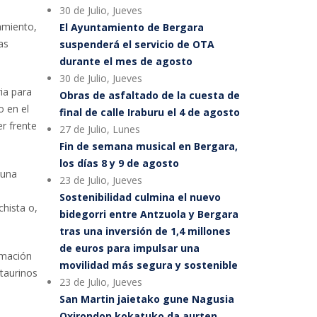
30 de Julio, Jueves
tamiento,
El Ayuntamiento de Bergara
as
suspenderá el servicio de OTA
durante el mes de agosto
30 de Julio, Jueves
ia para
Obras de asfaltado de la cuesta de
o en el
final de calle Iraburu el 4 de agosto
r frente
27 de Julio, Lunes
Fin de semana musical en Bergara,
los días 8 y 9 de agosto
 una
23 de Julio, Jueves
Sostenibilidad culmina el nuevo
chista o,
bidegorri entre Antzuola y Bergara
tras una inversión de 1,4 millones
de euros para impulsar una
rmación
movilidad más segura y sostenible
 taurinos
23 de Julio, Jueves
San Martin jaietako gune Nagusia
Oxirondon kokatuko da aurten,